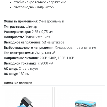
cтабилизированное напряжение
cветодиодный индикатор
Область применения:
Универсальный
Тип разъема:
Штекер
Размер штекера:
2,35 х 0,75 мм
Полярность:
Положительная
Выходное напряжение:
5В на штекере
Выбор выходного напряжения:
Фиксированное значение
Тип электросхемы:
Импульсный
Напряжение питания:
220В-240В, 100В-110В
Выходной ток (макс.):
2000 мА
AС шнур:
Отсутствует
DC шнур:
180 см
Похожие позиции