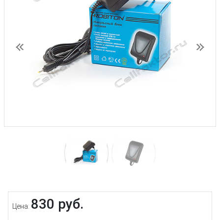
Предыдущий
След
830 руб.
Цена: