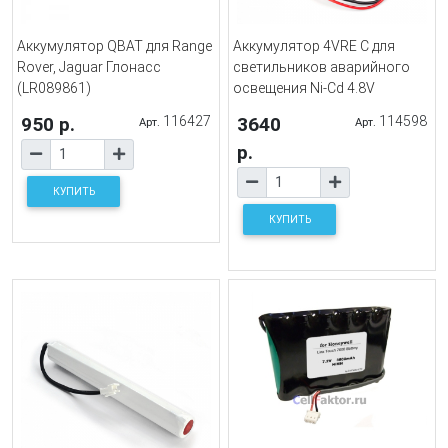
Аккумулятор QBAT для Range
Аккумулятор 4VRE C для
Rover, Jaguar Глонасс
светильников аварийного
(LR089861)
освещения Ni-Cd 4.8V
950 р.
116427
3640
114598
Арт.
Арт.
р.
КУПИТЬ
КУПИТЬ