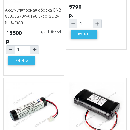
5790
Аккумуляторная сборка GNB
р.
85006S70A-XT90 Li-pol 22,2V
8500mAh
18500
105654
Арт.
КУПИТЬ
р.
КУПИТЬ