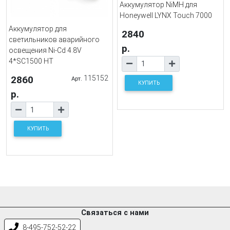
Аккумулятор NiMH для
Honeywell LYNX Touch 7000
Аккумулятор для
2840
светильников аварийного
р.
освещения Ni-Cd 4.8V
4*SC1500 HT
2860
115152
Арт.
КУПИТЬ
р.
КУПИТЬ
Связаться с нами
8-495-752-52-22