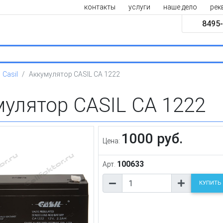
контакты
услуги
наше дело
рек
8495-
Casil
Аккумулятор CASIL CA 1222
улятор CASIL CA 1222
1000 руб.
Цена:
100633
Арт.
КУПИТЬ