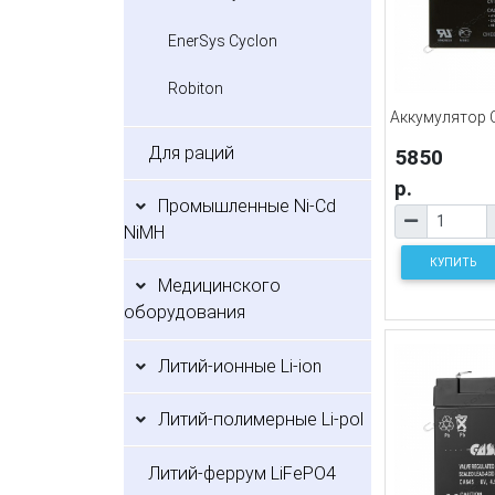
EnerSys Cyclon
Robiton
Аккумулятор 
Для раций
5850
р.
Промышленные Ni-Cd
NiMH
КУПИТЬ
Медицинского
оборудования
Литий-ионные Li-ion
Литий-полимерные Li-pol
Литий-феррум LiFePO4