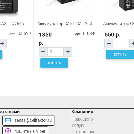
ASIL CA 645
Аккумулятор CASIL CA 1250
Аккумулятор CA
100629
1350
110849
550 р.
Арт.
Арт.
р.
КУПИТЬ
КУПИТЬ
я с нами
Компания
Наше дело
zakaz@cellfaktor.ru
Услуги
пишите на Viber
Оптовикам