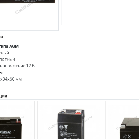
ра
типа AGM
евый
лотный
напряжение 12 В
Ач
8х34х60 мм.
ции