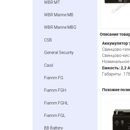
WBR MT
WBR Marine MB
WBR Marine MBG
Описание това
CSB
Аккумулятор 
Свинцово-гел
General Security
Свинцово-кис
Номинальное 
Casil
Емкость: 2,2 
Габариты : 17
Fiamm FG
Похожие пози
Fiamm FGH
Fiamm FGHL
Fiamm FGL
BB Battery