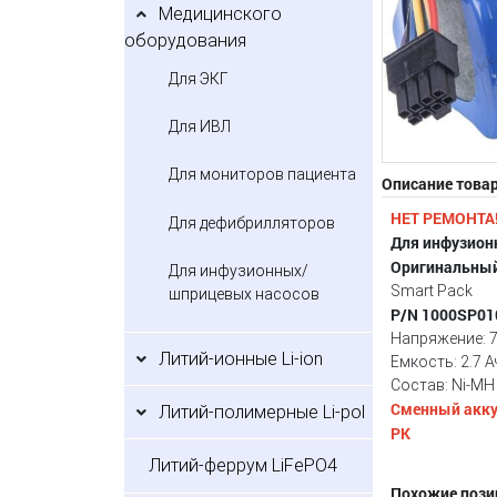
Медицинского
оборудования
Для ЭКГ
Для ИВЛ
Для мониторов пациента
Описание това
НЕТ РЕМОНТА! 
Для дефибрилляторов
Для инфузионн
Оригинальный
Для инфузионных/
Smart Pack
шприцевых насосов
P/N 1000SP01
Напряжение: 7
Литий-ионные Li-ion
Емкость: 2.7 А
Состав: Ni-MH
Сменный аккум
Литий-полимерные Li-pol
PK
Литий-феррум LiFePO4
Похожие пози