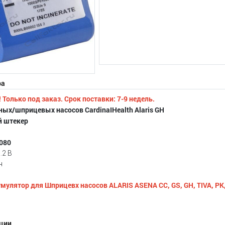
ра
Только под заказ. Срок поставки: 7-9 недель.
ых/шприцевых насосов CardinaIHealth Alaris GH
 штекер
080
.2 В
ч
улятор для Шприцевх насосов ALARIS ASENA CC, GS, GH, TIVA, PK
ции