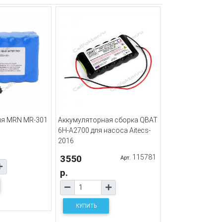
ля MRN MR-301
Аккумуляторная сборка QBAT
6H-A2700 для насоса Aitecs-
2016
3550
115781
Арт.
р.
КУПИТЬ