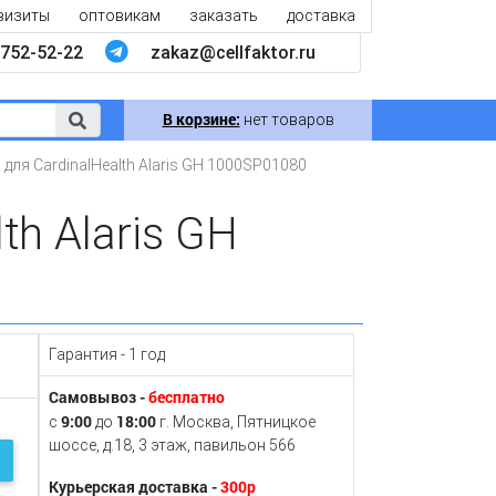
визиты
оптовикам
заказать
доставка
752-52-22
zakaz@cellfaktor.ru
В корзине:
нет товаров
для CardinalHealth Alaris GH 1000SP01080
th Alaris GH
Гарантия - 1 год
Самовывоз -
бесплатно
9:00
18:00
с
до
г. Москва, Пятницкое
шоссе, д.18, 3 этаж, павильон 566
Курьерская доставка -
300р