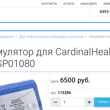
контакты
услуги
наше дело
рек
8495-
удования
Для инфузионных/шприцевых насосов
Аккумулятор 
улятор для CardinalHeal
SP01080
6500 руб.
Цена:
115286
Арт.
КУПИТЬ