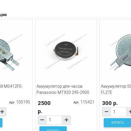
ции
II MS412FE-
Аккумулятор для часов
Аккумулятор SI
Panasonic MT920 295-2900
FL27E
105195
2500
115421
300 р.
Арт.
Арт.
р.
КУПИТЬ
КУПИТЬ