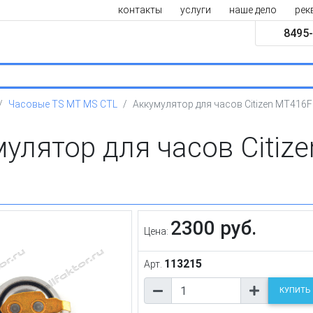
контакты
услуги
наше дело
рек
8495-
Часовые TS MT MS CTL
Аккумулятор для часов Citizen MT416F
улятор для часов Citiz
2300 руб.
Цена:
113215
Арт.
КУПИТЬ