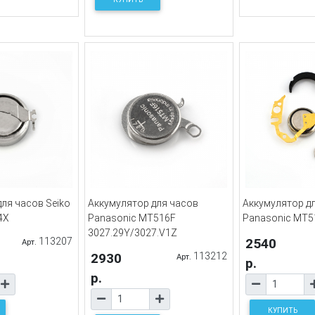
ля часов Seiko
Аккумулятор для часов
Аккумулятор д
4X
Panasonic MT516F
Panasonic MT5
3027.29Y/3027.V1Z
113207
2540
Арт.
2930
113212
Арт.
р.
р.
КУПИТЬ