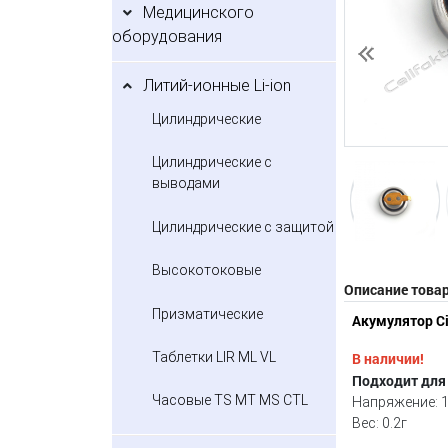
Медицинского
оборудования
Предыдущий
Литий-ионные Li-ion
Цилиндрические
Цилиндрические с
выводами
Цилиндрические с защитой
Высокотоковые
Описание това
Призматические
Акумулятор
C
В наличии!
Таблетки LIR ML VL
Подходит для
Часовые TS MT MS CTL
Напряжение: 1.
Вес: 0.2г