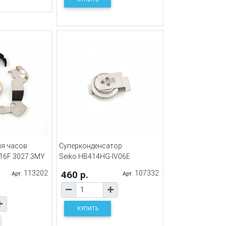
ля часов
Суперконденсатор
16F 3027.3MY
Seiko HB414HG-IV06E
113202
460 р.
107332
Арт.
Арт.
КУПИТЬ