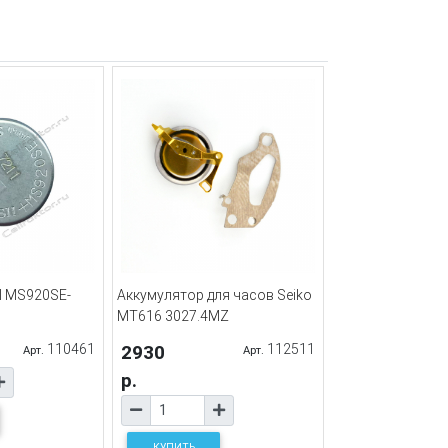
I MS920SE-
Аккумулятор для часов Seiko
MT616 3027.4MZ
110461
2930
112511
Арт.
Арт.
р.
КУПИТЬ