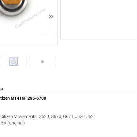
Следующий
ра
itizen MT416F 295-6700
Citizen Movements: G620, G670, G671, J620, J621
5V (original)