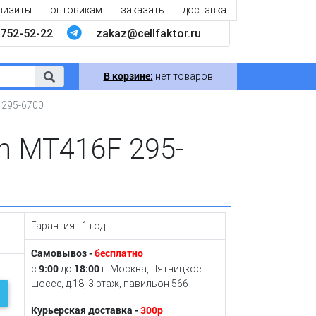
визиты
оптовикам
заказать
доставка
752-52-22
zakaz@cellfaktor.ru
В корзине:
нет товаров
 295-6700
en MT416F 295-
Гарантия - 1 год
Самовывоз -
бесплатно
9:00
18:00
с
до
г. Москва, Пятницкое
шоссе, д.18, 3 этаж, павильон 566
Курьерская доставка -
300р