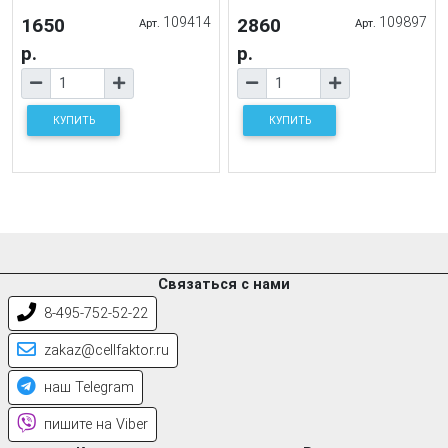
1650
109414
2860
109897
Арт.
Арт.
р.
р.
КУПИТЬ
КУПИТЬ
Связаться с нами
8-495-752-52-22
zakaz@cellfaktor.ru
наш Telegram
пишите на Viber