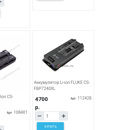
Аккумулятор Li-ion FLUKE CS-
FBP7240XL
Ion CS-
4700
112428
Арт.
р.
108401
Арт.
КУПИТЬ