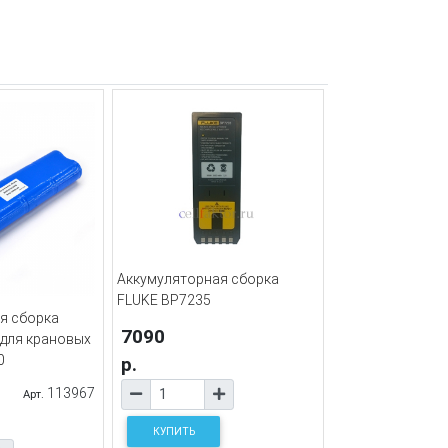
Аккумуляторная сборка
FLUKE BP7235
я сборка
7090
 для крановых
0
р.
113967
Арт.
КУПИТЬ