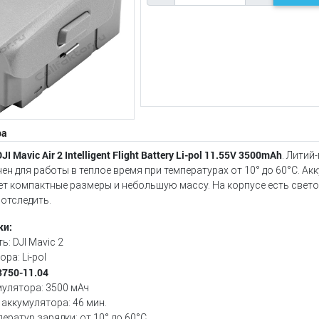
ра
DJI Mavic Air 2 Intelligent Flight Battery Li-pol 11.55V 3500mAh
. Литий
ен для работы в теплое время при температурах от 10° до 60°C. Ак
ет компактные размеры и небольшую массу. На корпусе есть свет
 отследить.
ки:
: DJI Mavic 2
ра: Li-pol
3750-11.04
улятора: 3500 мАч
аккумулятора: 46 мин.
ератур зарядки: от 10° до 60°C