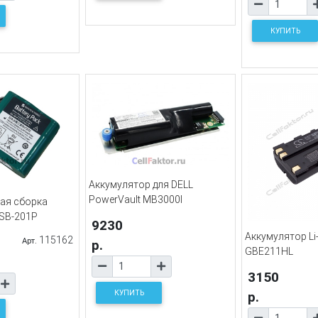
КУПИТЬ
Аккумулятор для DELL
PowerVault MB3000I
ая сборка
 SB-201P
9230
Аккумулятор Li-
115162
Арт.
р.
GBE211HL
3150
КУПИТЬ
р.