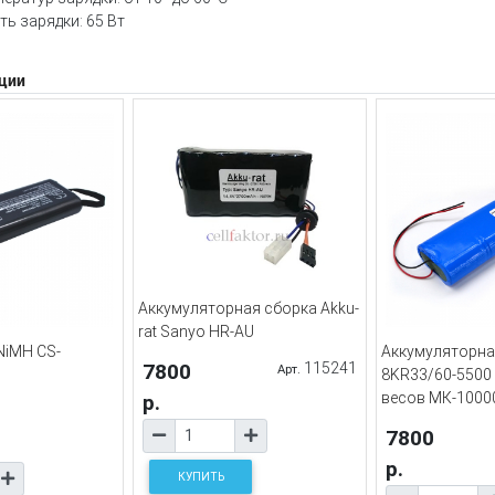
ь зарядки: 65 Вт
ции
Аккумуляторная сборка Akku-
rat Sanyo HR-AU
NiMH CS-
Аккумуляторна
7800
115241
Арт.
8KR33/60-5500
весов МК-1000
р.
7800
р.
КУПИТЬ