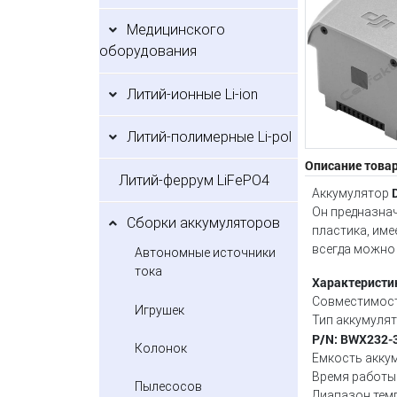
Медицинского
оборудования
Литий-ионные Li-ion
Литий-полимерные Li-pol
Описание това
Литий-феррум LiFePO4
Аккумулятор
Он предназнач
Сборки аккумуляторов
пластика, име
всегда можно
Автономные источники
тока
Характеристи
Совместимость
Игрушек
Тип аккумулято
P/N: BWX232-
Колонок
Емкость аккум
Время работы 
Пылесосов
Диапазон темп