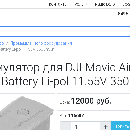
контакты
услуги
наше дело
рек
8495-
ов
Промышленного оборудования
 Battery Li-pol 11.55V 3500mAh
улятор для DJI Mavic Air 
t Battery Li-pol 11.55V 3
12000 руб.
Цена:
116682
Арт.
КУПИТЬ