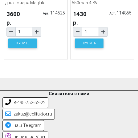
для фонаря MagLite
550mah 4.8V
3600
114525
1430
114855
Арт.
Арт.
р.
р.
КУПИТЬ
КУПИТЬ
Связаться с нами
8-495-752-52-22
zakaz@cellfaktor.ru
наш Telegram
пишите на Viber