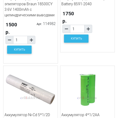
эпиляторов Braun 18500CY
Battery 8591-2040
3.6V 1400mAh с
1750
цилиндрическими выводами
р.
1500
114982
Арт.
р.
КУПИТЬ
КУПИТЬ
Аккумулятор Ni-Cd 5*1/2D
Аккумулятор 4*1/2АА