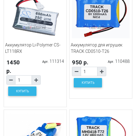
Аккумулятор Li-Polymer CS-
Аккумулятор для игрушек
LT118RX
TRACK CD0510-T26
1450
111314
950 р.
110488
Арт.
Арт.
р.
КУПИТЬ
КУПИТЬ