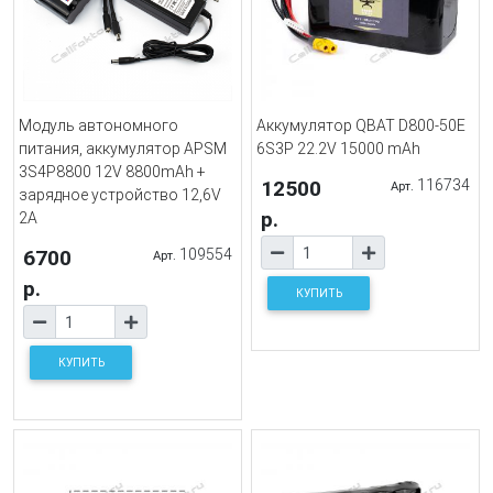
Модуль автономного
Аккумулятор QBAT D800-50E
питания, аккумулятор APSM
6S3P 22.2V 15000 mAh
3S4P8800 12V 8800mAh +
12500
116734
Арт.
зарядное устройство 12,6V
р.
2A
6700
109554
Арт.
р.
КУПИТЬ
КУПИТЬ