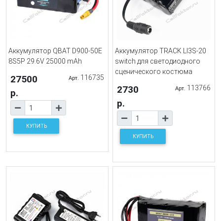
Аккумулятор QBAT D900-50E
Аккумулятор TRACK LI3S-20
8S5P 29.6V 25000 mAh
switch для светодиодного
сценического костюма
27500
116735
Арт.
2730
113766
Арт.
р.
р.
КУПИТЬ
КУПИТЬ