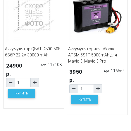
Аккумулятор QBAT D800-50E
Аккумуляторная сборка
6S6P 22.2V 30000 mAh
APSM 5S1P 5000mAh для
Mavic 3, Mavic 3 Pro
24900
117108
Арт.
3950
116564
Арт.
р.
р.
КУПИТЬ
КУПИТЬ