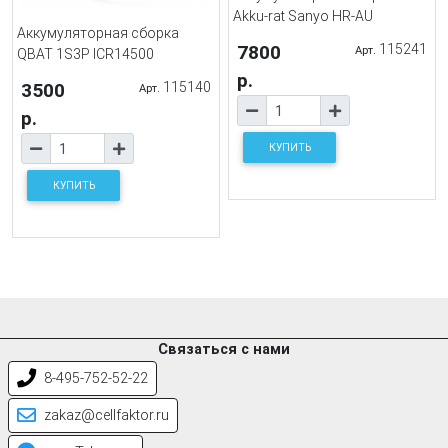
Akku-rat Sanyo HR-AU
Аккумуляторная сборка
7800
115241
Арт.
QBAT 1S3P ICR14500
р.
3500
115140
Арт.
р.
КУПИТЬ
КУПИТЬ
Связаться с нами
8-495-752-52-22
zakaz@cellfaktor.ru