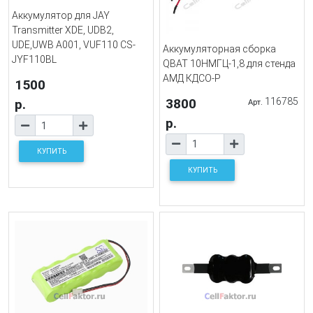
Аккумулятор для JAY
Transmitter XDE, UDB2,
UDE,UWB A001, VUF110 CS-
Аккумуляторная сборка
JYF110BL
QBAT 10НМГЦ-1,8 для стенда
АМД КДСО-Р
1500
3800
116785
р.
Арт.
р.
КУПИТЬ
КУПИТЬ