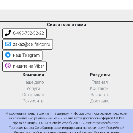
Связаться с нами
8-495-752-52-22
zakaz@cellfaktor.ru
наш Telegram
пишите на Viber
Компания
Разделы
Наше дело
Главная
Услуги
Контакты
Оптовикам
Заказать
Реквизиты
Доставка
Информация представленная на данном информационном ресурсе преследует
исключительно рекламные цели и не является договором-офертой ! © Все
права защищены ООО "СеллФактор"® 2013 - 2026г
https://cellfaktor.ru
Торговая марка СеллФактор зарегистрирована на территории Российской
Федерации, любое использование торговой марки, без разрешения