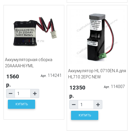
Аккумуляторная сборка
20AAAAH6YML
Аккумулятор HL 0710EN.A для
1560
114241
Арт.
HL710.2ЕРС NEW
р.
12350
114007
Арт.
р.
КУПИТЬ
КУПИТЬ