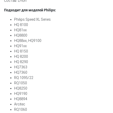
Состав: Li-ion
Подходит для моделей Philips:
Philips Speed ​​XL Series
HQ 8100
HQ81xx
HQ8800
HQ88xx, HQ9100
HQ91xx
HQ 8150
HQ 8200
HQ 8290
HQ7363
HQ7360
RQ 1095/22
RQ1050
HQ8250
HQ9190
HQ8894
Arcitec
RQ1060