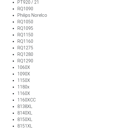
PT920 / 21
RQ1090
Philips Norelco
RQ1050
RQ1095
RQ1150
RQ1160
RQ1275
RQ1280
RQ1290
1060X
1090X
1150X
1180x
1160X
1160XCC
8138XL
8140XL
8150XL
8151XL