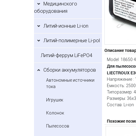
Медицинского
оборудования
Литий-ионные Li-ion
Литий-полимерные Li-pol
Описание това
Литий-феррум LiFePO4
Model: 18650 
Для пылесосо
Сборки аккумуляторов
LIECTROUX E30
Напряжение : 
Автономные источники
Ёмкость: 250
тока
Типоразмер: 
Размеры: 36x
Игрушек
Состав: Li-ion
Колонок
Похожие пози
Пылесосов