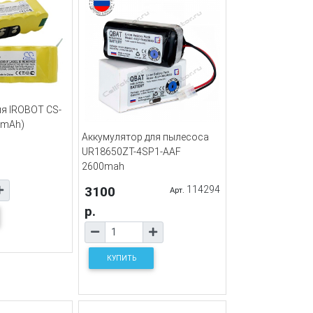
я IROBOT CS-
0mAh)
Аккумулятор для пылесоса
UR18650ZT-4SP1-AAF
2600mah
3100
114294
Арт.
р.
КУПИТЬ