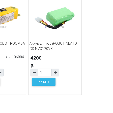
iROBOT ROOMBA
Аккумулятор iROBOT NEATO
CS-NVX120VX
106904
4200
Арт.
р.
КУПИТЬ