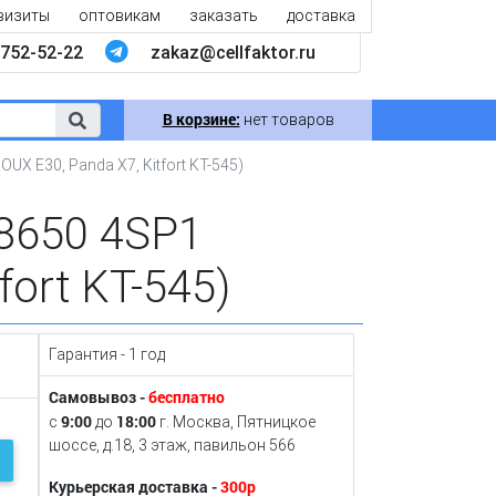
визиты
оптовикам
заказать
доставка
752-52-22
zakaz@cellfaktor.ru
В корзине:
нет товаров
X E30, Panda X7, Kitfort KT-545)
8650 4SP1
fort KT-545)
Гарантия - 1 год
Самовывоз -
бесплатно
9:00
18:00
с
до
г. Москва, Пятницкое
шоссе, д.18, 3 этаж, павильон 566
Курьерская доставка -
300р