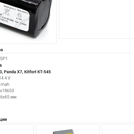
ра
4SP1
в
, Panda X7, Kitfort KT-545
14.4 V
0 mah
4х18650
36x65 мм
ции