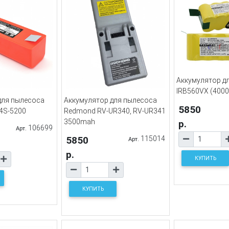
Аккумулятор дл
IRB560VX (400
для пылесоса
Аккумулятор для пылесоса
5850
4S-5200
Redmond RV-UR340, RV-UR341
3500mah
р.
106699
Арт.
5850
115014
Арт.
р.
КУПИТЬ
КУПИТЬ