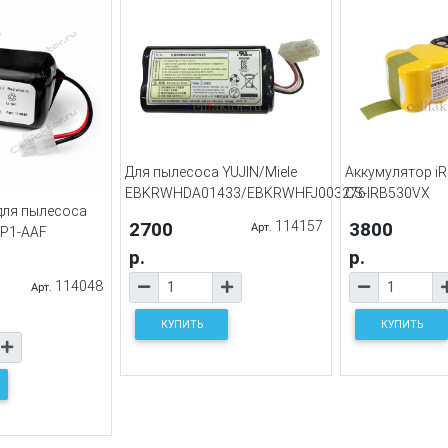
Для пылесоса YUJIN/Miele
Аккумулятор 
EBKRWHDA01433/EBKRWHFJ003276
CS-IRB530VX
для пылесоса
2700
114157
3800
Арт.
P1-AAF
р.
р.
114048
Арт.
КУПИТЬ
КУПИТЬ