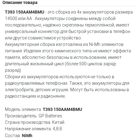
Описание товара
T393
150AAM4BMU
- это сборка из 4х аккумуляторов размера
14500 или AA . Аккумуляторы соединены между собой
последовательно, надёжно скреплены термоплёнкой, имеют
универсальный коннектор для быстрой установки в телефон
или другое совместимое устройство.
Аккумуляторная сборка изготовлена из Ni-Mh элементов
питания. Изделия этого химического типа не имеют эффекта
памяти, абсолютно безопасны в использовании, имеют
длительный жизненный цикл (более 500 циклов заряд-
разряд).
Сборки из аккумуляторов используются не только в
радиоуправляемых телефонах. Также, это аккумуляторы для
электробритв, детских игрушек. Могут быть использованы в
радиостанциях и радионянях.
T393 150AAM4BMU
Модель элемента:
Производитель: GP Batteries
Страна производства: Китай
Напряжение элемента: 4,8 В
NiMh
Cостав: