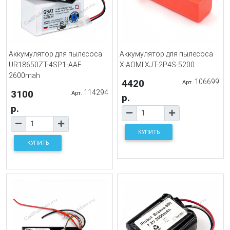
Аккумулятор для пылесоса
Аккумулятор для пылесоса
UR18650ZT-4SP1-AAF
XIAOMI XJT-2P4S-5200
2600mah
4420
106699
Арт.
3100
114294
Арт.
р.
р.
КУПИТЬ
КУПИТЬ