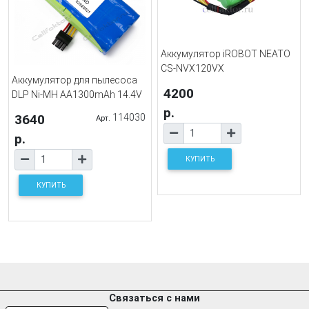
Аккумулятор iROBOT NEATO
CS-NVX120VX
Аккумулятор для пылесоса
4200
DLP Ni-MH AA1300mAh 14.4V
р.
3640
114030
Арт.
р.
КУПИТЬ
КУПИТЬ
Связаться с нами