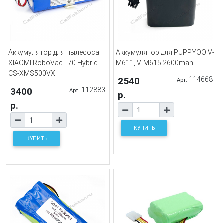
Аккумулятор для пылесоса
Аккумулятор для PUPPYOO V-
XIAOMI RoboVac L70 Hybrid
M611, V-M615 2600mah
CS-XMS500VX
2540
114668
Арт.
3400
112883
Арт.
р.
р.
КУПИТЬ
КУПИТЬ