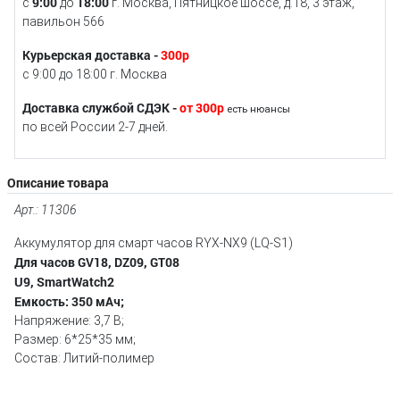
9:00
18:00
с
до
г. Москва, Пятницкое шоссе, д.18, 3 этаж,
павильон 566
Курьерская доставка -
300р
с 9:00 до 18:00 г. Москва
Доставка службой СДЭК -
от 300р
есть нюансы
по всей России 2-7 дней.
Описание товара
Арт.: 11306
Аккумулятор для смарт часов RYX-NX9 (LQ-S1)
Для часов GV18, DZ09, GT08
U9, SmartWatch2
Емкость: 350 мАч;
Напряжение: 3,7 В;
Размер: 6*25*35 мм;
Состав: Литий-полимер