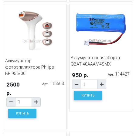
Аккумуляторная сборка
Аккумулятор
QBAT 40AAAM4SMX
фотоэпиллятора Philips
BRI956/00
950 р.
114427
Арт.
2500
116503
Арт.
р.
КУПИТЬ
КУПИТЬ