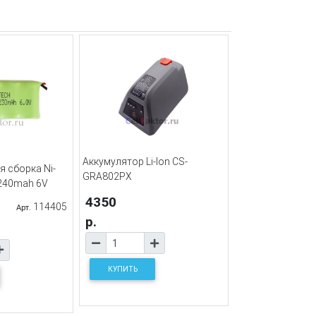
Аккумулятор Li-Ion CS-
 сборка Ni-
GRA802PX
240mah 6V
4350
114405
Арт.
р.
КУПИТЬ