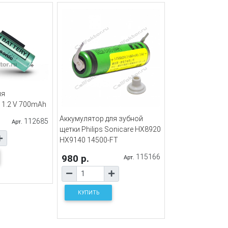
ля
 1.2 V 700mAh
Аккумулятор для зубной
112685
Арт.
щетки Philips Sonicare HX8920
HX9140 14500-FT
980 р.
115166
Арт.
КУПИТЬ