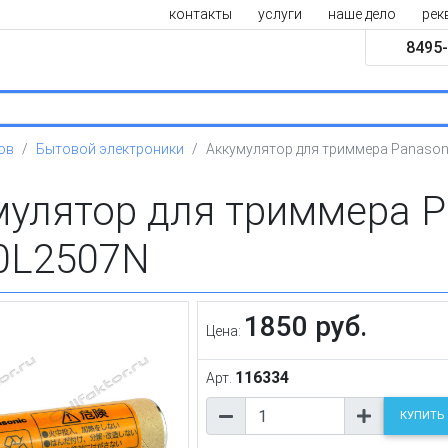
контакты
услуги
наше дело
рек
8495-
ов
Бытовой электроники
Аккумулятор для триммера Panason
мулятор для триммера P
0L2507N
1850 руб.
Цена:
116334
Арт.
КУПИТЬ