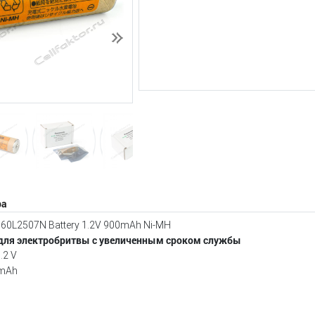
Следующий
ра
60L2507N Battery 1.2V 900mAh Ni-MH
для электробритвы с увеличенным сроком службы
.2 V
mAh