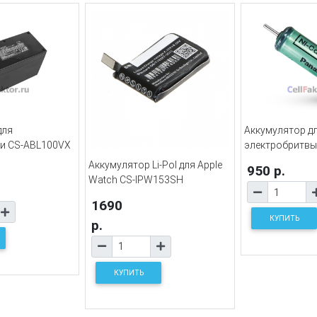
для
Аккумулятор д
и CS-ABL100VX
электробритвы
Аккумулятор Li-Pol для Apple
950 р.
Watch CS-IPW153SH
1690
КУПИТЬ
р.
КУПИТЬ