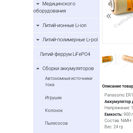
Медицинского
оборудования
Предыдущий
Литий-ионные Li-ion
Литий-полимерные Li-pol
Литий-феррум LiFePO4
Сборки аккумуляторов
Автономные источники
тока
Описание това
Panasonic ER1
Игрушек
Аккумулятор 
Напряжение: 1
Колонок
Емкость:
900 
Состав: NiMH
Пылесосов
Вес: 24 гр