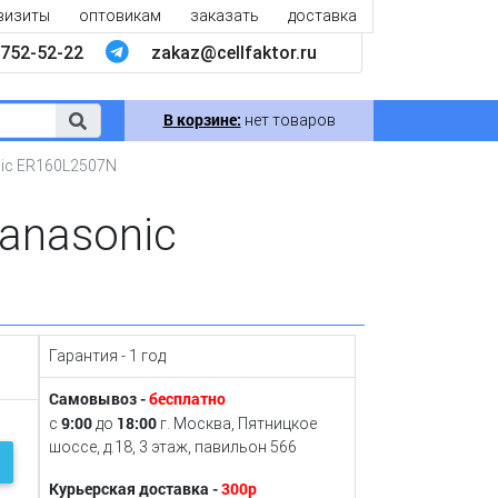
визиты
оптовикам
заказать
доставка
752-52-22
zakaz@cellfaktor.ru
В корзине:
нет товаров
ic ER160L2507N
anasonic
Гарантия - 1 год
Самовывоз -
бесплатно
9:00
18:00
с
до
г. Москва, Пятницкое
шоссе, д.18, 3 этаж, павильон 566
Курьерская доставка -
300р