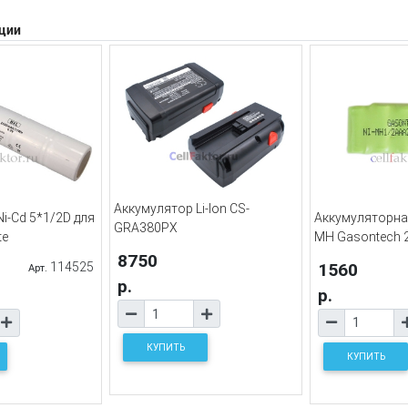
ции
Аккумулятор Li-Ion CS-
i-Cd 5*1/2D для
Аккумуляторная
GRA380PX
te
MH Gasontech 
8750
114525
1560
Арт.
р.
р.
КУПИТЬ
КУПИТЬ