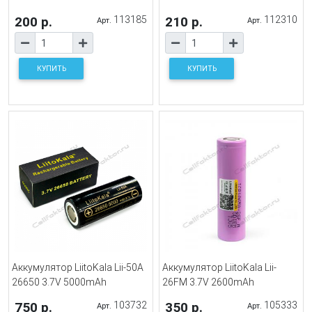
200 р.
113185
210 р.
112310
Арт.
Арт.
КУПИТЬ
КУПИТЬ
Аккумулятор LiitoKala Lii-50A
Аккумулятор LiitoKala Lii-
26650 3.7V 5000mAh
26FM 3.7V 2600mAh
750 р.
103732
350 р.
105333
Арт.
Арт.