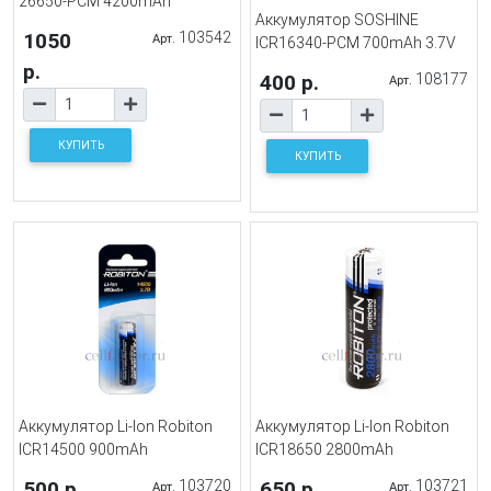
26650-PCM 4200mAh
Аккумулятор SOSHINE
1050
103542
Арт.
ICR16340-PCM 700mAh 3.7V
р.
400 р.
108177
Арт.
КУПИТЬ
КУПИТЬ
Аккумулятор Li-Ion Robiton
Аккумулятор Li-Ion Robiton
ICR14500 900mAh
ICR18650 2800mAh
500 р.
103720
650 р.
103721
Арт.
Арт.