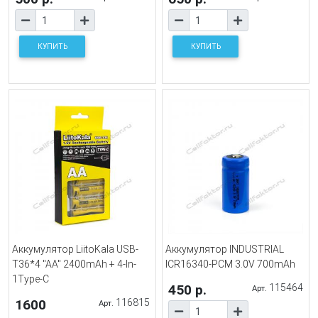
КУПИТЬ
КУПИТЬ
Аккумулятор LiitoKala USB-
Аккумулятор INDUSTRIAL
T36*4 "AA" 2400mAh + 4-In-
ICR16340-PCM 3.0V 700mAh
1Type-C
450 р.
115464
Арт.
1600
116815
Арт.