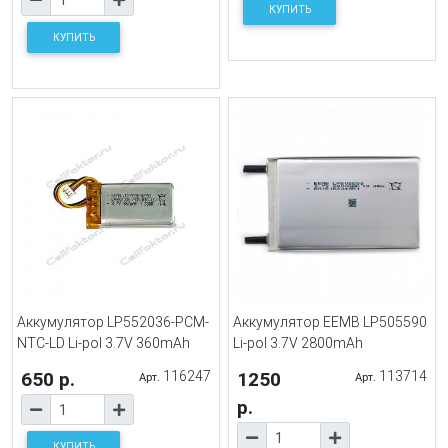
КУПИТЬ
КУПИТЬ
Аккумулятор LP552036-PCM-
Аккумулятор EEMB LP505590
NTC-LD Li-pol 3.7V 360mAh
Li-pol 3.7V 2800mAh
650 р.
116247
1250
113714
Арт.
Арт.
р.
КУПИТЬ