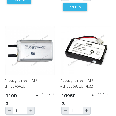
КУПИТЬ
Аккумулятор EEMB
Аккумулятор EEMB
LP103454LC
4LP505597LC 14.8В
1100
103694
10950
114230
Арт.
Арт.
р.
р.