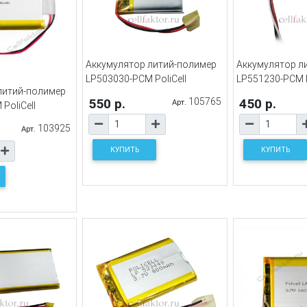
Аккумулятор литий-полимер
Аккумулятор л
LP503030-PCM PoliCell
LP551230-PCM P
литий-полимер
550 р.
105765
450 р.
Арт.
PoliCell
103925
Арт.
КУПИТЬ
КУПИТЬ