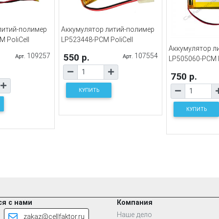
литий-полимер
Аккумулятор литий-полимер
 PoliCell
LP523448-PCM PoliCell
Аккумулятор л
109257
550 р.
107554
Арт.
Арт.
LP505060-PCM P
750 р.
КУПИТЬ
КУПИТЬ
я с нами
Компания
Наше дело
zakaz@cellfaktor.ru