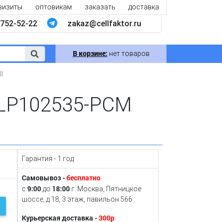
визиты
оптовикам
заказать
доставка
752-52-22
zakaz@cellfaktor.ru
В корзине:
нет товаров
l
 LP102535-PCM
Гарантия - 1 год
Самовывоз -
бесплатно
9:00
18:00
с
до
г. Москва, Пятницкое
шоссе, д.18, 3 этаж, павильон 566
Курьерская доставка -
300р