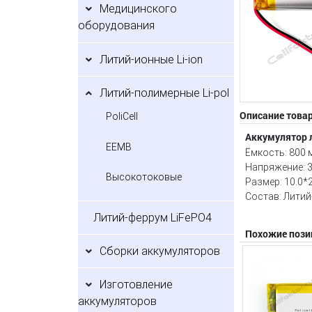
Медицинского
оборудования
Литий-ионные Li-ion
Литий-полимерные Li-pol
Описание това
PoliCell
Аккумулятор 
EEMB
Ёмкость: 800 
Напряжение: 3
Высокотоковые
Размер: 10.0*
Состав: Лити
Литий-феррум LiFePO4
Похожие пози
Сборки аккумуляторов
Изготовление
аккумуляторов