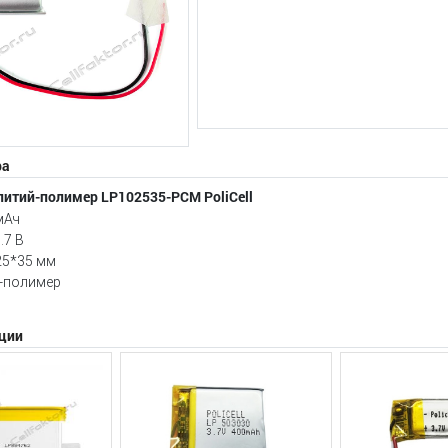
ра
литий-полимер LP102535-PCM PoliCell
мАч
.7 В
25*35 мм
й-полимер
ции