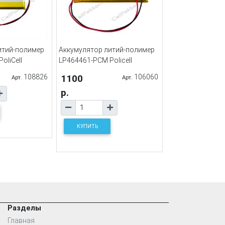
итий-полимер
Аккумулятор литий-полимер
oliCell
LP464461-PCM Policell
108826
1100
106060
Арт.
Арт.
р.
КУПИТЬ
Разделы
Главная