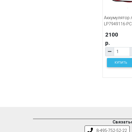
Аккумулятор 
LP7949116-PCM
2100
р.
КУПИТЬ
Связатьс
8-495-752-52-22