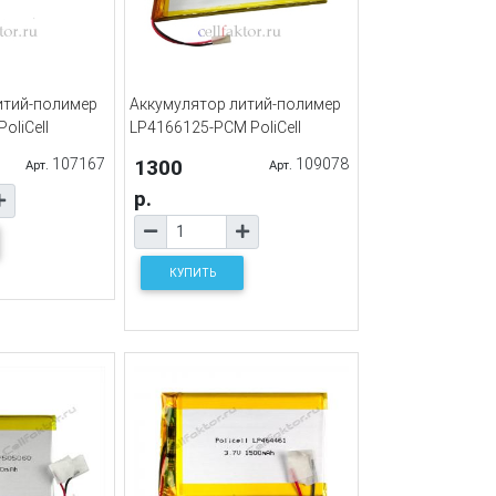
итий-полимер
Аккумулятор литий-полимер
oliCell
LP4166125-PCM PoliCell
107167
1300
109078
Арт.
Арт.
р.
КУПИТЬ