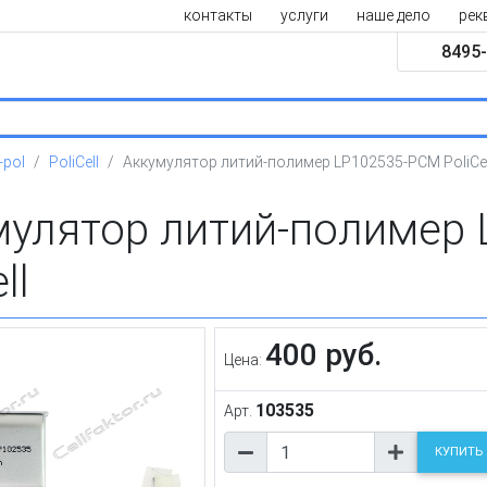
контакты
услуги
наше дело
рек
8495-
-pol
PoliCell
Аккумулятор литий-полимер LP102535-PCM PoliCel
мулятор литий-полимер
ll
400 руб.
Цена:
103535
Арт.
КУПИТЬ