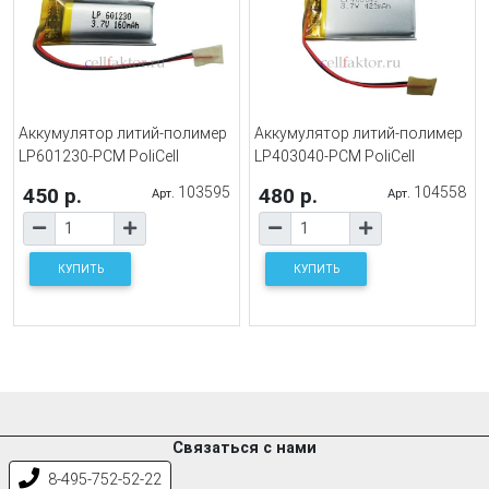
Аккумулятор литий-полимер
Аккумулятор литий-полимер
LP601230-PCM PoliCell
LP403040-PCM PoliCell
450 р.
103595
480 р.
104558
Арт.
Арт.
КУПИТЬ
КУПИТЬ
Связаться с нами
8-495-752-52-22