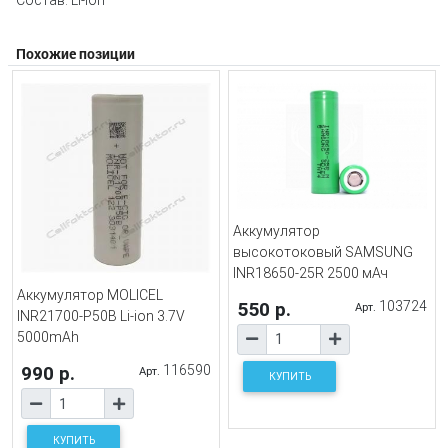
Состав: Li-ion
Похожие позиции
Аккумулятор
высокотоковый SAMSUNG
INR18650-25R 2500 мАч
Аккумулятор MOLICEL
550 р.
103724
Арт.
INR21700-P50B Li-ion 3.7V
5000mAh
990 р.
116590
Арт.
КУПИТЬ
КУПИТЬ