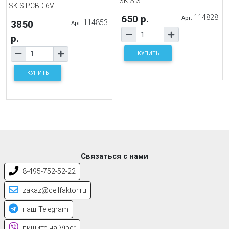
SK S ST
SK S PCBD 6V
650 р.
114828
Арт.
3850
114853
Арт.
р.
КУПИТЬ
КУПИТЬ
Связаться с нами
8-495-752-52-22
zakaz@cellfaktor.ru
наш Telegram
пишите на Viber