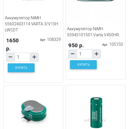
Аккумулятор NiMH
55602403114 VARTA 3/V15H
Аккумулятор NiMH
LWCDT
55945101501 Varta V450HR
1650
108329
Арт.
950 р.
105150
Арт.
р.
КУПИТЬ
КУПИТЬ