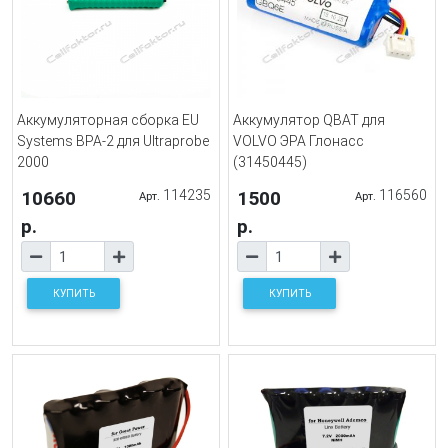
Аккумуляторная сборка EU
Аккумулятор QBAT для
Systems BPA-2 для Ultraprobe
VOLVO ЭРА Глонасс
2000
(31450445)
10660
114235
1500
116560
Арт.
Арт.
р.
р.
КУПИТЬ
КУПИТЬ