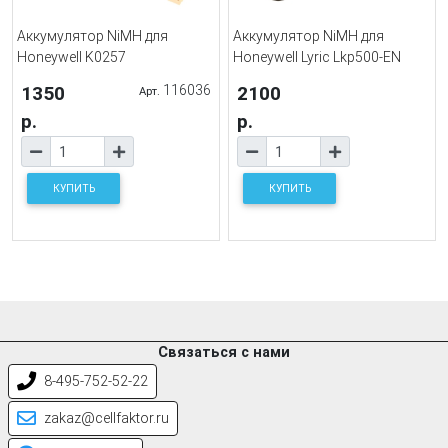
Аккумулятор NiMH для
Аккумулятор NiMH для
Honeywell K0257
Honeywell Lyric Lkp500-EN
1350
116036
2100
Арт.
р.
р.
КУПИТЬ
КУПИТЬ
Связаться с нами
8-495-752-52-22
zakaz@cellfaktor.ru