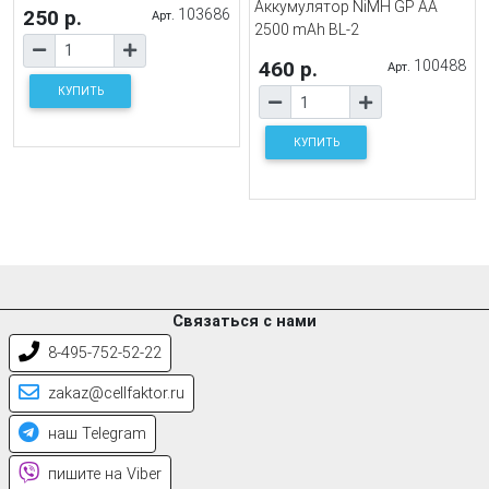
Аккумулятор NiMH GP AA
250 р.
103686
Арт.
2500 mAh BL-2
460 р.
100488
Арт.
КУПИТЬ
КУПИТЬ
Связаться с нами
8-495-752-52-22
zakaz@cellfaktor.ru
наш Telegram
пишите на Viber