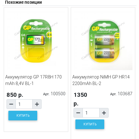
Похожие позиции
Аккумулятор GP 17R8H 170
Аккумулятор NiMH GP HR14
mAh 8,4V BL-1
2200mAh BL-2
850 р.
100500
1350
103687
Арт.
Арт.
р.
КУПИТЬ
КУПИТЬ