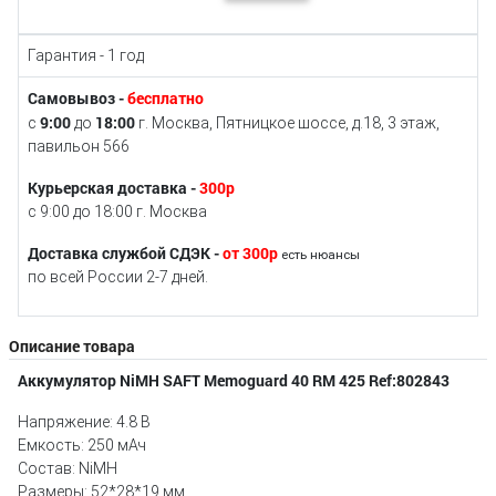
Гарантия - 1 год
Самовывоз -
бесплатно
9:00
18:00
с
до
г. Москва, Пятницкое шоссе, д.18, 3 этаж,
павильон 566
Курьерская доставка -
300р
с 9:00 до 18:00 г. Москва
Доставка службой СДЭК -
от 300р
есть нюансы
по всей России 2-7 дней.
Описание товара
Аккумулятор NiMH SAFT Memoguard 40 RM 425 Ref:802843
Напряжение: 4.8 В
Емкость: 250 мАч
Состав: NiMH
Размеры: 52*28*19 мм