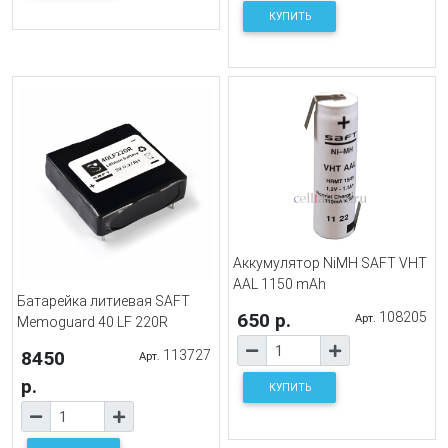
КУПИТЬ
Аккумулятор NiMH SAFT VHT
AAL 1150 mAh
Батарейка литиевая SAFT
650 р.
108205
Арт.
Memoguard 40 LF 220R
8450
113727
Арт.
р.
КУПИТЬ