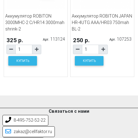
Аккумулятор ROBITON
Аккумулятор ROBITON JAPAN
3000MHC-2 C/HR14 3000mah
HR-4UTG AAA/HR03 750mah
shrink-2
BL-2
325 р.
113124
250 р.
107253
Арт.
Арт.
КУПИТЬ
КУПИТЬ
Связаться с нами
8-495-752-52-22
zakaz@cellfaktor.ru