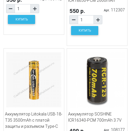
ICR18650-PCM 2600mAh
550 р.
112307
Арт.
КУПИТЬ
КУПИТЬ
Аккумулятор Liitokala USB-18-
Аккумулятор SOSHINE
T35 3500mAh с платой
ICR16340-PCM 700mAh 3.7V
защиты и разъемом Type-C
400 р.
108177
Арт.