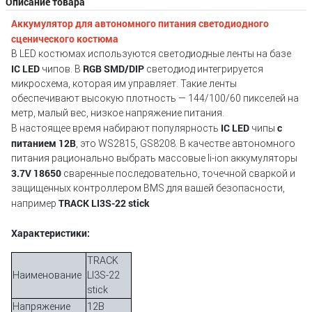
Описание товара
Аккумулятор для автономного питания светодиодного
сценического костюма
В LED костюмах используются светодиодные ленты на базе
IC LED
RGB SMD/DIP
чипов. В
светодиод интегрируется
микросхема, которая им управляет. Такие ленты
обеспечивают высокую плотность — 144/100/60 пикселей на
метр, малый вес, низкое напряжение питания.
IC LED
с
В настоящее время набирают популярность
чипы
питанием 12В
, это WS2815, GS8208. В качестве автономного
питания рационально выбрать массовые li-ion аккумуляторы
3.7V 18650
сваренные последовательно, точечной сваркой и
защищенных контроллером BMS для вашей безопасности,
TRACK LI3S-22 stick
например
Характеристики:
TRACK
Наименование
LI3S-22
stick
Напряжение
12В