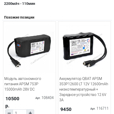
2200мАч - 110мин
Похожие позиции
Модуль автономного
Аккумулятор QBAT APSM
питания APSM 7S3P
3S3P12600 LT 12V 12600mAh
15000mAh 28V DC
низкотемпературный +
Зарядное устройство 12.6V
10500
108404
Арт.
3А
р.
9450
116711
Арт.