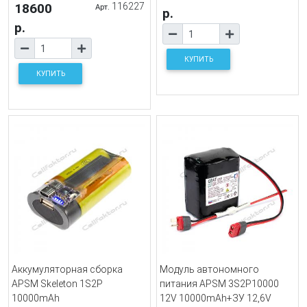
18600
116227
Арт.
р.
р.
КУПИТЬ
КУПИТЬ
Аккумуляторная сборка
Модуль автономного
APSM Skeleton 1S2P
питания APSM 3S2P10000
10000mAh
12V 10000mAh+ЗУ 12,6V