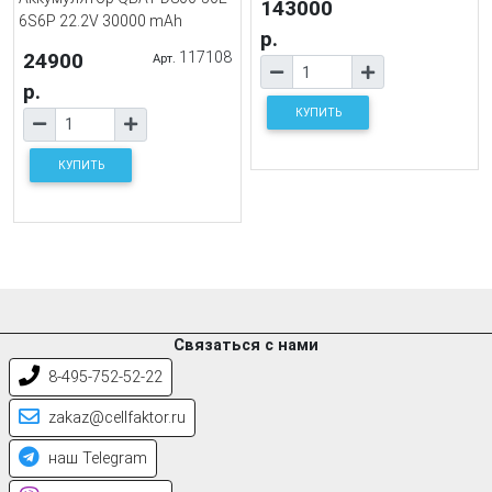
143000
6S6P 22.2V 30000 mAh
р.
24900
117108
Арт.
р.
КУПИТЬ
КУПИТЬ
Связаться с нами
8-495-752-52-22
zakaz@cellfaktor.ru
наш Telegram