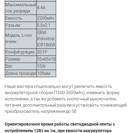
Максимальный
4.4А
ток разряда
Емкость
2200мАч
Разьем
5.5х2.1
QBat
Модель Li-ion
Industrial
ячеек
ICR18650
Конфигурация
3S1P
Размер
55х65х18
Вес
150г
Длина провода
100мм
Наши мастера опционально могут увеличить емкость
аккумуляторной сборки (1500-3500мАч), изменить форму
исполнения, а так же добавить кнопочный выключатель
питания, дополнительный разьем и установить понижающий
преобразователь напряжения до 5В
Ориентировочное время работы светодиодной ленты с
потреблением 12Вт на 1м, при емкости аккумулятора