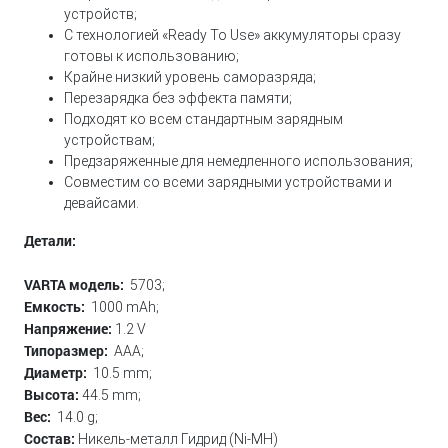
устройств;
С технологией «Ready To Use» аккумуляторы сразу
готовы к использованию;
Крайне низкий уровень саморазряда;
Перезарядка без эффекта памяти;
Подходят ко всем стандартным зарядным
устройствам;
Предзаряженные для немедленного использования;
Совместим со всеми зарядными устройствами и
девайсами.
Детали:
VARTA модель:
5703;
Емкость:
1000 mAh;
Напряжение:
1.2 V
Типоразмер:
AAA;
Диаметр:
10.5 mm;
Высота:
44.5 mm;
Вес:
14.0 g;
Состав:
Никель-металл Гидрид (Ni-MH)