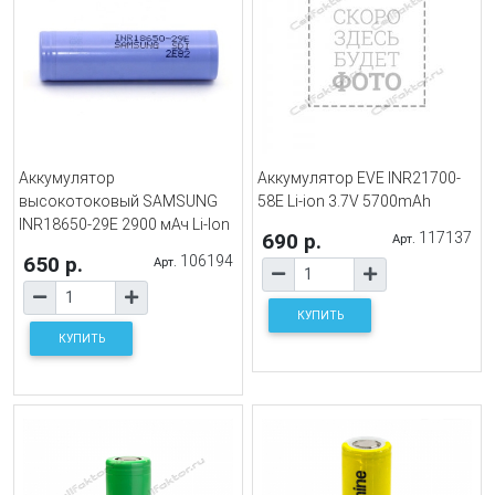
Аккумулятор
Аккумулятор EVE INR21700-
высокотоковый SAMSUNG
58E Li-ion 3.7V 5700mAh
INR18650-29E 2900 мАч Li-Ion
690 р.
117137
Арт.
650 р.
106194
Арт.
КУПИТЬ
КУПИТЬ