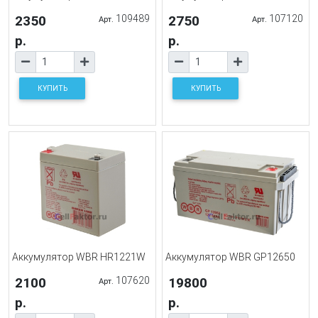
2350
109489
2750
107120
Арт.
Арт.
р.
р.
КУПИТЬ
КУПИТЬ
Аккумулятор WBR HR1221W
Аккумулятор WBR GP12650
2100
107620
19800
Арт.
р.
р.