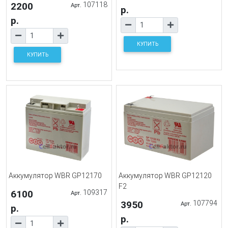
2200
107118
Арт.
р.
р.
КУПИТЬ
КУПИТЬ
Аккумулятор WBR GP12170
Аккумулятор WBR GP12120
F2
6100
109317
Арт.
3950
107794
Арт.
р.
р.