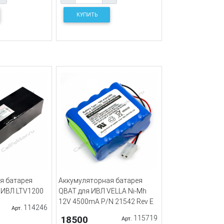
КУПИТЬ
я батарея
Аккумуляторная батарея
 ИВЛ LTV1200
QBAT для ИВЛ VELLA Ni-Mh
12V 4500mA P/N 21542 Rev E
114246
Арт.
18500
115719
Арт.