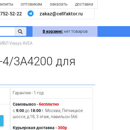
визиты
оптовикам
заказать
доставка
752-52-22
zakaz@cellfaktor.ru
В корзине:
нет товаров
 ИВЛ Viasys AVEA
-4/3A4200 для
Гарантия - 1 год
Самовывоз -
бесплатно
9:00
18:00
с
до
г. Москва, Пятницкое
шоссе, д.18, 3 этаж, павильон 566
Курьерская доставка -
300р