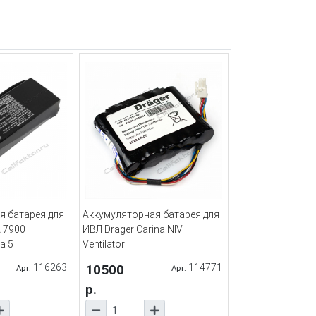
я батарея для
Аккумуляторная батарея для
 7900
ИВЛ Drager Carina NIV
va 5
Ventilator
116263
10500
114771
Арт.
Арт.
р.