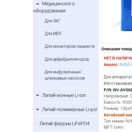
Медицинского
оборудования
Для ЭКГ
Для ИВЛ
Для мониторов пациента
Описание това
НЕТ В НАЛИЧ
Для дефибрилляторов
Аналог:
AVEA 
Для инфузионных/
Для аппарата 
шприцевых насосов
Изготавливает
P/N: NV-AVS6
Литий-ионные Li-ion
Напряжение: 2
Емкость: 4500
Размер: 136x
Литий-полимерные Li-pol
Китайский ан
Тип химии: Ni
Литий-феррум LiFePO4
MFT-1x4m