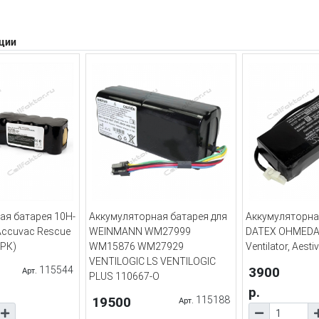
ции
ая батарея 10H-
Аккумуляторная батарея для
Аккумуляторна
Accuvac Rescue
WEINMANN WM27999
DATEX OHMEDA
РК)
WM15876 WM27929
Ventilator, Aesti
VENTILOGIC LS VENTILOGIC
115544
3900
Арт.
PLUS 110667-O
р.
19500
115188
Арт.