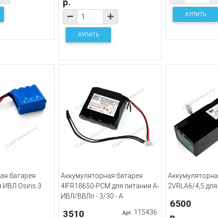
р.
КУПИТЬ
КУПИТЬ
ая батарея
Аккумуляторная батарея
Аккумуляторна
 ИВЛ Osiris 3
4IFR18650-PCM для питания А-
2VRLA6/4,5 для
ИВЛ/ВВЛп - 3/30 - А
6500
3510
115436
Арт.
р.