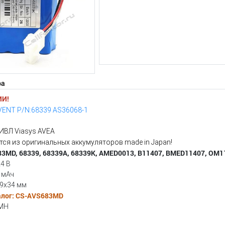
ра
ИИ!
VENT P/N:68339 AS36068-1
ИВЛ Viasys AVEA
ся из оригинальных аккумуляторов made in Japan!
83MD, 68339, 68339A, 68339K, AMED0013, B11407, BMED11407, OM
4 В
 мАч
99x34 мм
алог: CS-AVS683MD
-MH