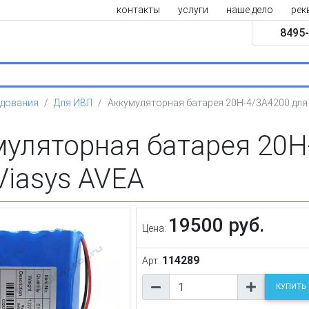
контакты
услуги
наше дело
рек
8495-
удования
Для ИВЛ
Аккумуляторная батарея 20H-4/3A4200 для
муляторная батарея 20H
Viasys AVEA
19500 руб.
Цена:
114289
Арт.
КУПИТЬ