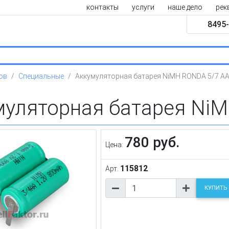
контакты
услуги
наше дело
рек
8495-
ов
Специальные
Аккумуляторная батарея NiMH RONDA 5/7 A
муляторная батарея Ni
780 руб.
Цена:
115812
Арт.
КУПИТЬ