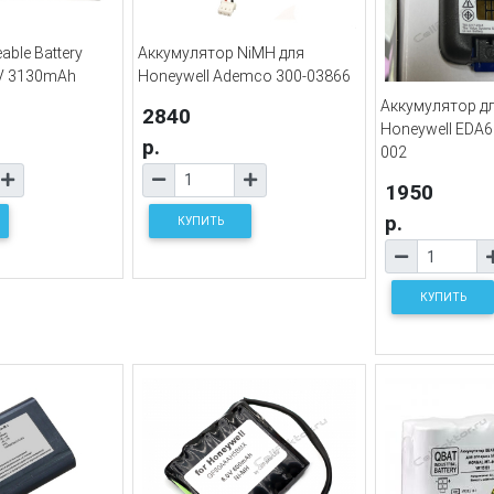
able Battery
Аккумулятор NiMH для
2V 3130mAh
Honeywell Ademco 300-03866
Аккумулятор д
2840
Honeywell EDA6
р.
002
1950
р.
КУПИТЬ
КУПИТЬ