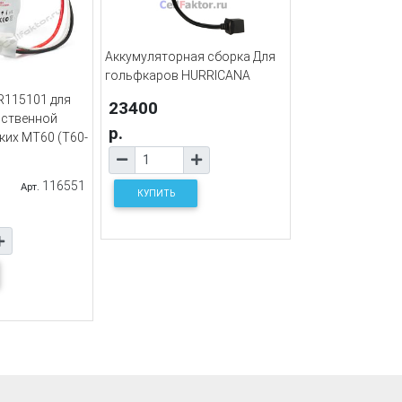
Аккумуляторная сборка Для
гольфкаров HURRICANA
R115101 для
23400
сственной
р.
ких MT60 (T60-
116551
Арт.
КУПИТЬ