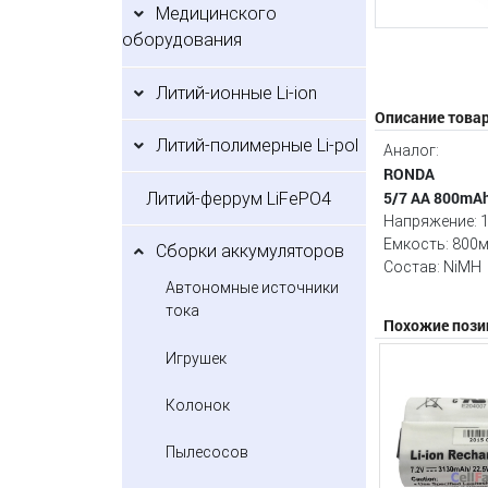
Медицинского
оборудования
Литий-ионные Li-ion
Описание това
Литий-полимерные Li-pol
Аналог:
RONDA
5/7 AA 800mAh
Литий-феррум LiFePO4
Напряжение: 1
Емкость: 800
Сборки аккумуляторов
Состав: NiMH
Автономные источники
тока
Похожие пози
Игрушек
Колонок
Пылесосов