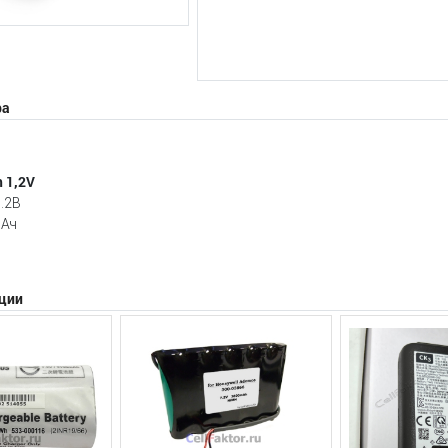
ра
 1,2V
.2В
мАч
ции