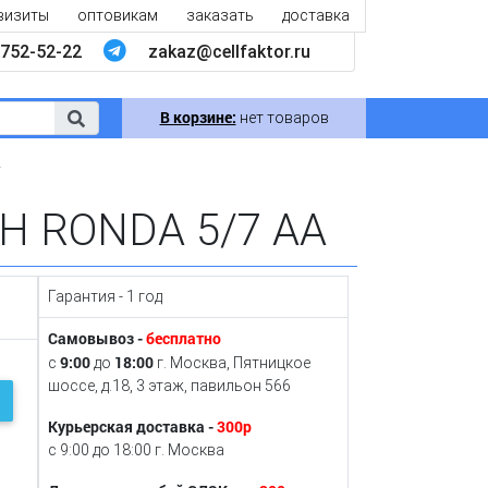
визиты
оптовикам
заказать
доставка
752-52-22
zakaz@cellfaktor.ru
В корзине:
нет товаров
A
MH RONDA 5/7 AA
Гарантия - 1 год
Самовывоз -
бесплатно
9:00
18:00
с
до
г. Москва, Пятницкое
шоссе, д.18, 3 этаж, павильон 566
Курьерская доставка -
300р
с 9:00 до 18:00 г. Москва