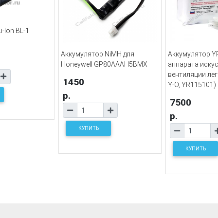
-Ion BL-1
Аккумулятор NiMH для
Аккумулятор Y
Honeywell GP80AAAH5BMX
аппарата иску
вентиляции лег
1450
Y-O, YR115101)
р.
7500
р.
КУПИТЬ
КУПИТЬ