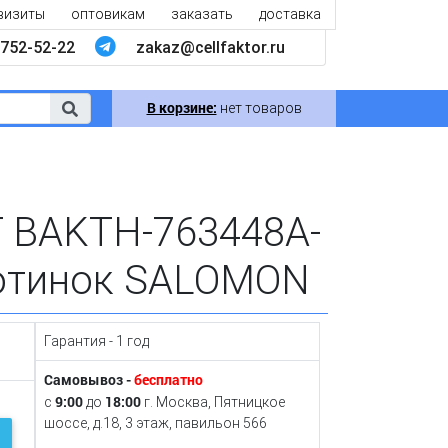
визиты
оптовикам
заказать
доставка
752-52-22
zakaz@cellfaktor.ru
В корзине:
нет товаров
T BAKTH-763448A-
ботинок SALOMON
Гарантия - 1 год
Самовывоз -
бесплатно
9:00
18:00
с
до
г. Москва, Пятницкое
шоссе, д.18, 3 этаж, павильон 566