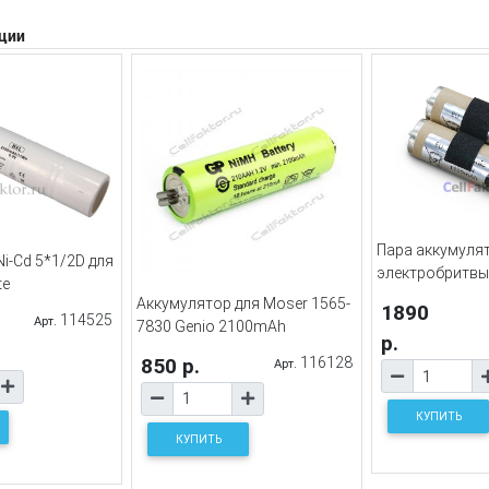
ции
Пара аккумуля
i-Cd 5*1/2D для
электробритвы
te
Аккумулятор для Moser 1565-
1890
114525
Арт.
7830 Genio 2100mAh
р.
850 р.
116128
Арт.
КУПИТЬ
КУПИТЬ