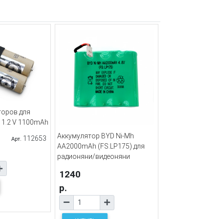
торов для
 1.2 V 1100mAh
Аккумулятор BYD Ni-Mh
112653
Арт.
AA2000mAh (FS:LP175) для
радионяни/видеоняни
1240
р.