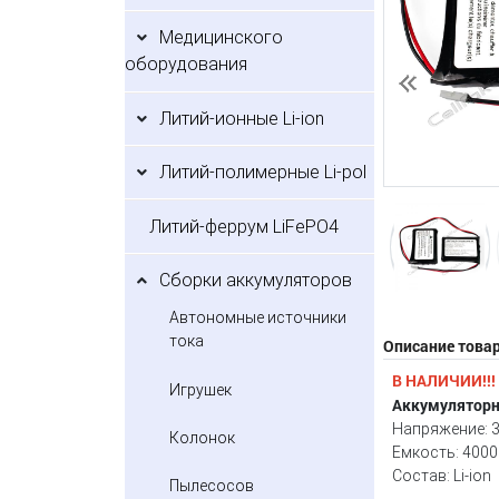
Медицинского
оборудования
Предыдущий
Литий-ионные Li-ion
Литий-полимерные Li-pol
Литий-феррум LiFePO4
Сборки аккумуляторов
Автономные источники
тока
Описание това
В НАЛИЧИИ!!!
Игрушек
Аккумуляторн
Напряжение: 3
Колонок
Емкость: 400
Состав: Li-ion
Пылесосов