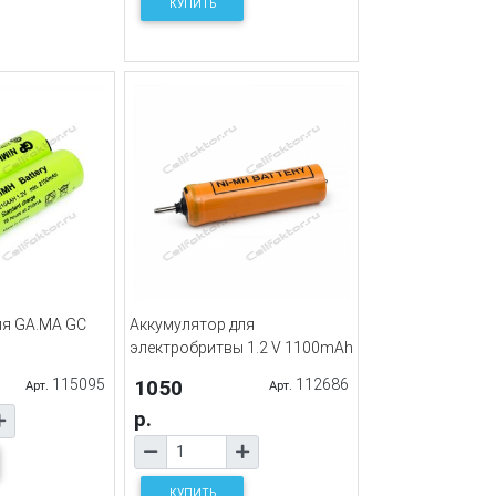
КУПИТЬ
ля GA.MA GC
Аккумулятор для
электробритвы 1.2 V 1100mAh
115095
1050
112686
Арт.
Арт.
р.
КУПИТЬ