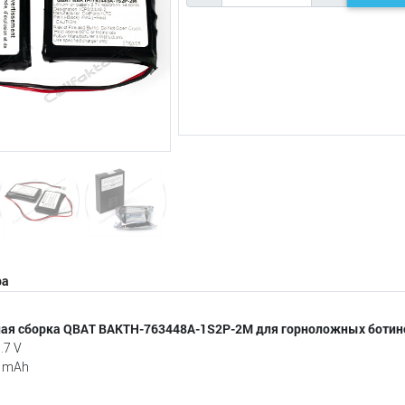
Следующий
ра
ая сборка QBAT BAKTH-763448A-1S2P-2M для горноложных боти
.7 V
0 mAh