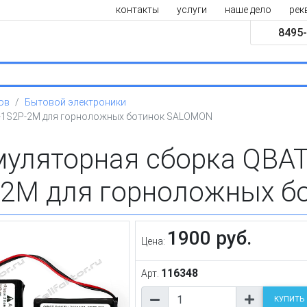
контакты
услуги
наше дело
рек
8495-
ов
Бытовой электроники
-1S2P-2M для горноложных ботинок SALOMON
муляторная сборка QBA
-2M для горноложных 
1900 руб.
Цена:
116348
Арт.
КУПИТЬ