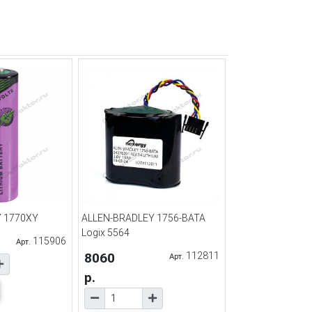
 1770XY
ALLEN-BRADLEY 1756-BATA
Logix 5564
115906
Арт.
8060
112811
Арт.
р.