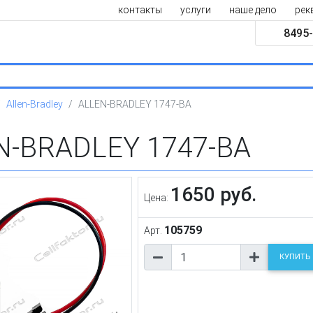
контакты
услуги
наше дело
рек
8495-
Allen-Bradley
ALLEN-BRADLEY 1747-BA
N-BRADLEY 1747-BA
1650 руб.
Цена:
105759
Арт.
КУПИТЬ