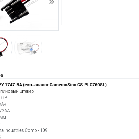
Следующий
ра
Y 1747-BA (есть аналог CameronSino CS-PLC769SL)
 пиновый штекер
.0 В
мАч
1/2AA
5мм
m
a Industries Comp - 109
9