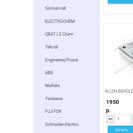
Sonnencell
ELECTROCHEM
QBAT LS Chem
Tekcell
Engineered Power
ABB
MuRata
ALLEN-BRADLE
Yaskawa
1950
р.
FUJI FDK
Schneider-Electric
КУПИТЬ