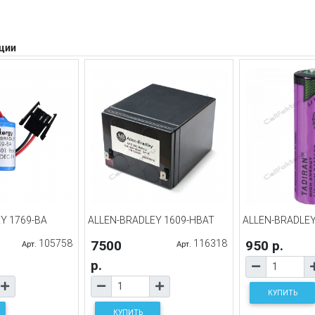
ции
Y 1769-BA
ALLEN-BRADLEY 1609-HBAT
ALLEN-BRADLEY
105758
7500
116318
950 р.
Арт.
Арт.
р.
КУПИТЬ
КУПИТЬ