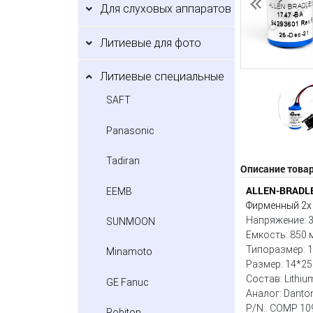
Для слуховых аппаратов
Предыдущий
Литиевые для фото
Литиевые специальные
SAFT
Panasonic
Tadiran
Описание това
ALLEN-BRADLE
EEMB
Фирменный 2х
Напряжение: 3
SUNMOON
Емкость: 850 
Типоразмер: 
Minamoto
Размер: 14*2
Состав: Lithiu
GE Fanuc
Аналог: Danton
P/N:. COMP 10
Robiton