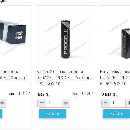
ции
калиновая
Батарейка алкалиновая
Батарейка алк
CELL Constant
DURACELL PROCELL Constant
DURACELL PROC
LR03 BOX-10
6LR61 BOX-10
111862
65 р.
100204
260 р.
Арт.
Арт.
КУПИТЬ
КУПИТЬ