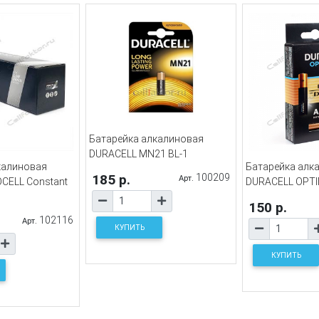
Батарейка алкалиновая
DURACELL MN21 BL-1
калиновая
Батарейка алк
185 р.
100209
Арт.
CELL Constant
DURACELL OPTI
150 р.
102116
Арт.
КУПИТЬ
КУПИТЬ