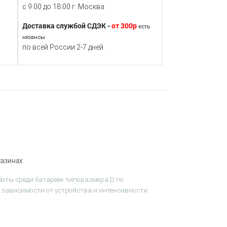
с 9:00 до 18:00 г. Москва
Доставка службой СДЭК -
от 300р
есть
нюансы
по всей России 2-7 дней.
газинах.
оты среди батареек типоразмера D по
в зависимости от устройства и интенсивности