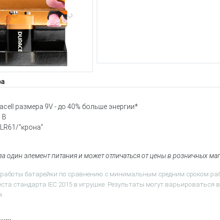
ра
acell размера 9V - до 40% больше энергии*
 В
LR61/"крона"
 за один элемент питания и может отличаться от цены в розничных ма
 работы батарейки по сравнению с минимальным средним сроком раб
ста стандарта IEC 2015 в игрушке. Результаты могут варьироваться 
.