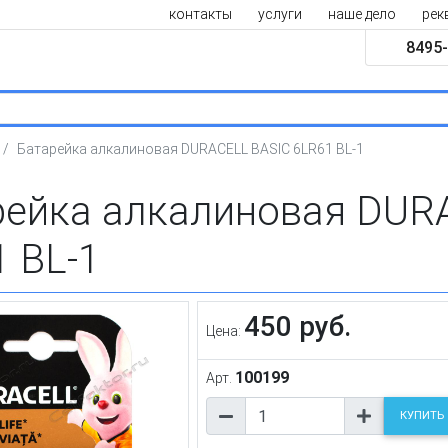
контакты
услуги
наше дело
рек
8495-
Батарейка алкалиновая DURACELL BASIC 6LR61 BL-1
рейка алкалиновая DUR
 BL-1
450 руб.
Цена:
100199
Арт.
КУПИТЬ