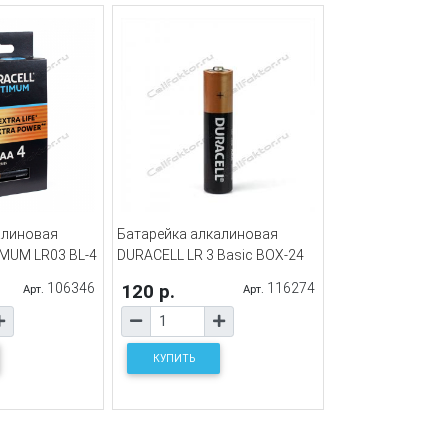
алиновая
Батарейка алкалиновая
MUM LR03 BL-4
DURACELL LR 3 Basic BOX-24
106346
120 р.
116274
Арт.
Арт.
КУПИТЬ