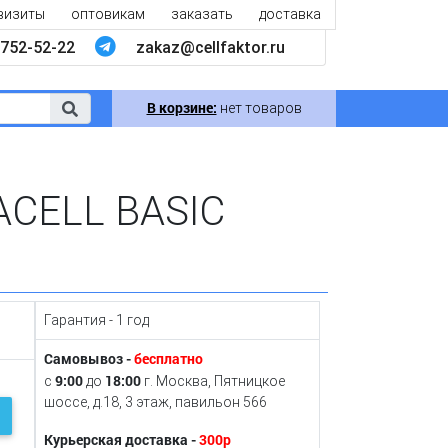
визиты
оптовикам
заказать
доставка
752-52-22
zakaz@cellfaktor.ru
В корзине:
нет товаров
ACELL BASIC
Гарантия - 1 год
Самовывоз -
бесплатно
9:00
18:00
с
до
г. Москва, Пятницкое
шоссе, д.18, 3 этаж, павильон 566
Курьерская доставка -
300р