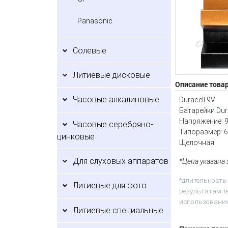
Panasonic
Солевые
Литиевые дисковые
Описание това
Часовые алкалиновые
Duracell 9V
Батарейки Dur
Напряжение: 9
Часовые серебряно-
Типоразмер: 6
цинковые
Щелочная.
Для слуховых аппаратов
*Цена указана
*длительность
Литиевые для фото
результатам те
использования
Литиевые специальные