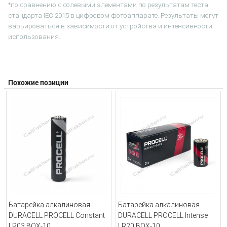
*по сравнению с солевыми элементами по результатам теста
стандарта IEC 2015 в цифровом фотоаппарате. Результаты могут
варьироваться в зависимости от устройства и интенсивности
использования.
Похожие позиции
Батарейка алкалиновая
Батарейка алкалиновая
DURACELL PROCELL Constant
DURACELL PROCELL Intense
LR03 BOX-10
LR20 BOX-10