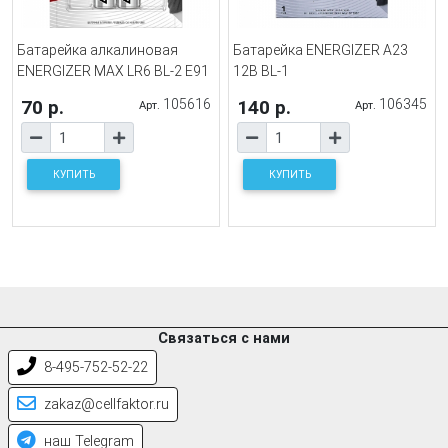
Батарейка алкалиновая
Батарейка ENERGIZER A23
ENERGIZER MAX LR6 BL-2 E91
12B BL-1
70 р.
105616
140 р.
106345
Арт.
Арт.
КУПИТЬ
КУПИТЬ
Связаться с нами
8-495-752-52-22
zakaz@cellfaktor.ru
наш Telegram