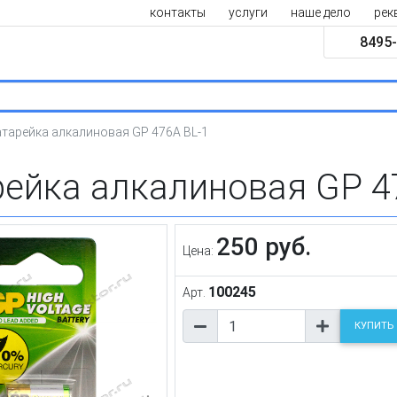
контакты
услуги
наше дело
рек
8495-
тарейка алкалиновая GP 476A BL-1
ейка алкалиновая GP 4
250 руб.
Цена:
100245
Арт.
КУПИТЬ