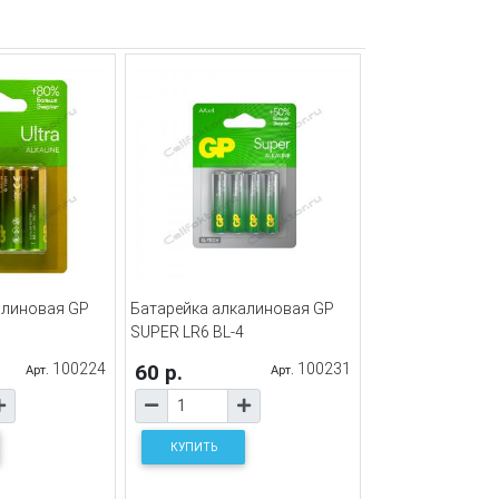
алиновая GP
Батарейка алкалиновая GP
SUPER LR6 BL-4
100224
60 р.
100231
Арт.
Арт.
КУПИТЬ