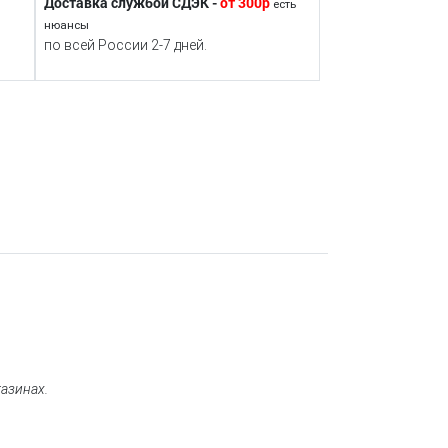
Доставка службой СДЭК -
от 300р
есть
нюансы
по всей России 2-7 дней.
газинах.