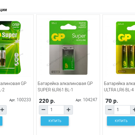
ции
калиновая GP
Батарейка алкалиновая GP
Батарейка алк
L-2
SUPER 6LR61 BL-1
ULTRA LR6 BL-4
100233
220 р.
104247
70 р.
Арт.
Арт.
КУПИТЬ
КУПИТЬ