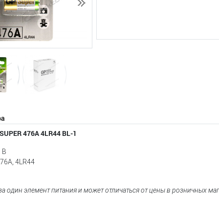
Следующий
ра
 SUPER 476А 4LR44 BL-1
 В
76А, 4LR44
 за один элемент питания и может отличаться от цены в розничных ма