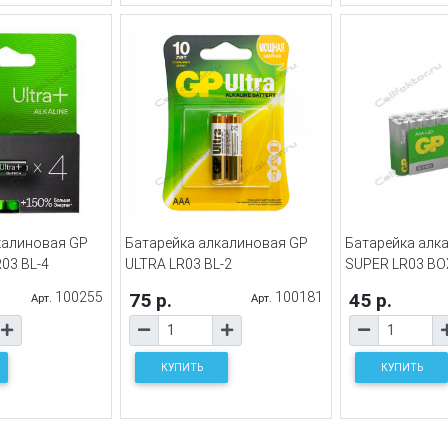
калиновая GP
Батарейка алкалиновая GP
Батарейка алк
03 BL-4
ULTRA LR03 BL-2
SUPER LR03 BO
100255
75 р.
100181
45 р.
Арт.
Арт.
КУПИТЬ
КУПИТЬ