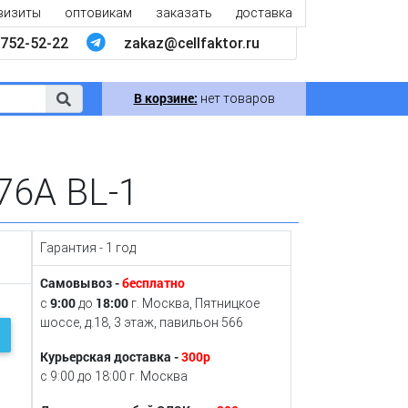
визиты
оптовикам
заказать
доставка
752-52-22
zakaz@cellfaktor.ru
В корзине:
нет товаров
76A BL-1
Гарантия - 1 год
Самовывоз -
бесплатно
9:00
18:00
с
до
г. Москва, Пятницкое
шоссе, д.18, 3 этаж, павильон 566
Курьерская доставка -
300р
с 9:00 до 18:00 г. Москва