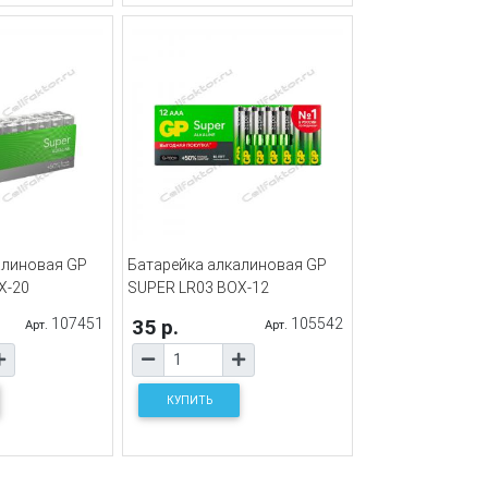
алиновая GP
Батарейка алкалиновая GP
X-20
SUPER LR03 BOX-12
107451
35 р.
105542
Арт.
Арт.
КУПИТЬ