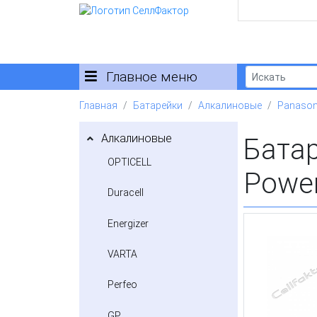
Главное меню
Главная
Батарейки
Алкалиновые
Panason
Алкалиновые
Батар
OPTICELL
Power
Duracell
Energizer
VARTA
Perfeo
GP