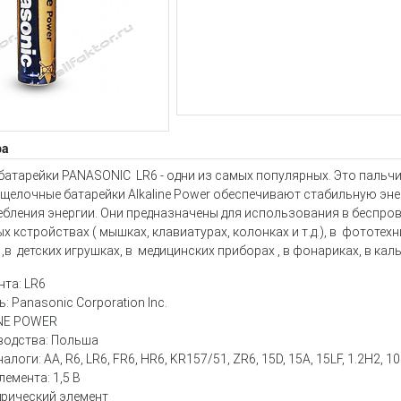
ра
атарейки PANASONIC LR6 - одни из самых популярных. Это пальч
елочные батарейки Alkaline Power обеспечивают стабильную энер
бления энергии. Они предназначены для использования в беспров
 кстройствах ( мышках, клавиатурах, колонках и т.д.), в фототехни
 ,в детских игрушках, в медицинских приборах , в фонариках, в кал
та: LR6
: Panasonic Corporation Inc.
INE POWER
водства: Польша
оги: AA, R6, LR6, FR6, HR6, KR157/51, ZR6, 15D, 15A, 15LF, 1.2H2, 
емента: 1,5 В
дрический элемент