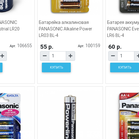
NASONIC
Батарейка алкалиновая
Батарея аккум
trial LR20
PANASONIC Alkaline Power
PANASONIC Eve
LR03 BL-4
LR6 BL-4
106655
55 р.
100159
60 р.
Арт.
Арт.
КУПИТЬ
КУПИТЬ