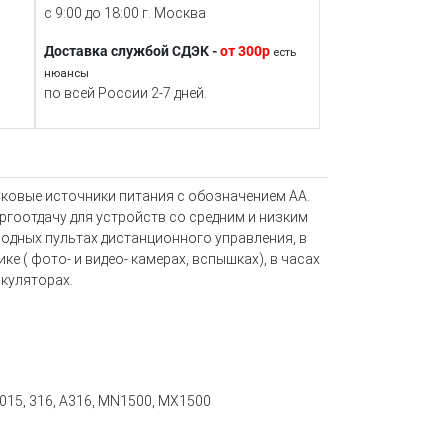
с 9:00 до 18:00 г. Москва
Доставка службой СДЭК -
от 300р
есть
нюансы
по всей России 2-7 дней.
иковые источники питания с обозначением АА.
гоотдачу для устройств со средним и низким
одных пультах дистанционного управления, в
ке ( фото- и видео- камерах, вспышках), в часах
ькуляторах.
10015, 316, А316, MN1500, MX1500