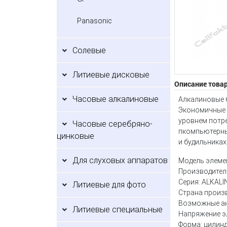
Panasonic
Солевые
Литиевые дисковые
Описание това
Часовые алкалиновые
Алкалиновые б
Экономичные щ
уровнем потре
Часовые серебряно-
пкомпьютерных
цинковые
и будильниках
Для слуховых аппаратов
Модель элемен
Производитель
Серия: ALKAL
Литиевые для фото
Страна произ
Возможные анал
Литиевые специальные
Напряжение эл
Форма: цилин