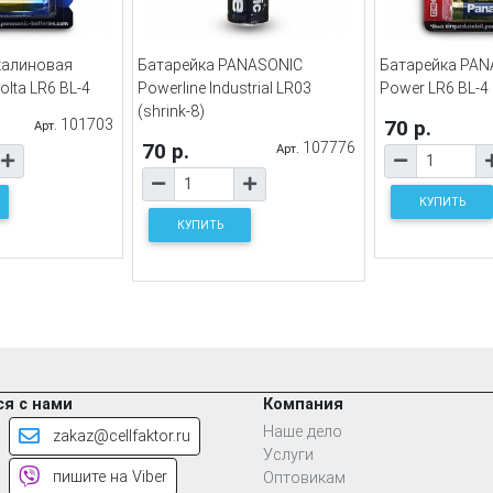
калиновая
Батарейка PANASONIC
Батарейка PAN
lta LR6 BL-4
Powerline Industrial LR03
Power LR6 BL-4
(shrink-8)
101703
70 р.
Арт.
70 р.
107776
Арт.
КУПИТЬ
КУПИТЬ
я с нами
Компания
Наше дело
zakaz@cellfaktor.ru
Услуги
пишите на Viber
Оптовикам