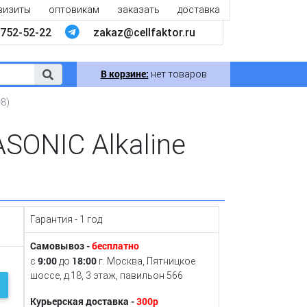
визиты
оптовикам
заказать
доставка
752-52-22
zakaz@cellfaktor.ru
В корзине:
нет товаров
8)
SONIC Alkaline
Гарантия - 1 год
Самовывоз -
бесплатно
9:00
18:00
с
до
г. Москва, Пятницкое
шоссе, д.18, 3 этаж, павильон 566
Курьерская доставка -
300р