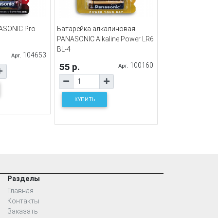
ASONIC Pro
Батарейка алкалиновая
PANASONIC Alkaline Power LR6
BL-4
104653
Арт.
55 р.
100160
Арт.
КУПИТЬ
Разделы
Главная
Контакты
Заказать