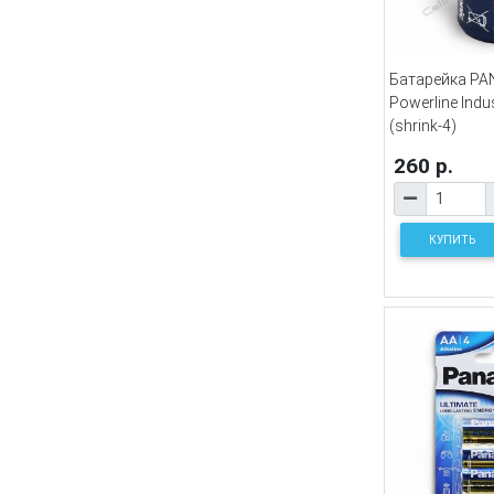
Батарейка PA
Powerline Indus
(shrink-4)
260 р.
КУПИТЬ