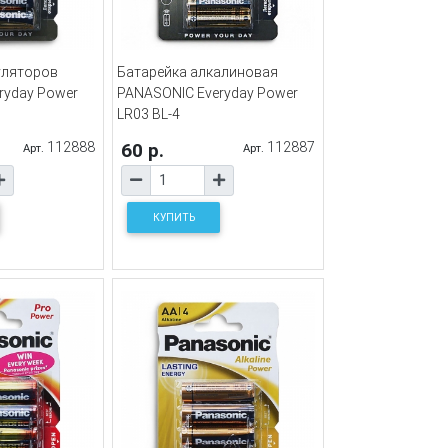
уляторов
Батарейка алкалиновая
ryday Power
PANASONIC Everyday Power
LR03 BL-4
112888
60 р.
112887
Арт.
Арт.
КУПИТЬ