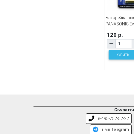
Батарейка ал
PANASONIC Evo
120 р.
КУПИТЬ
Связатьс
8-495-752-52-22
наш Telegram