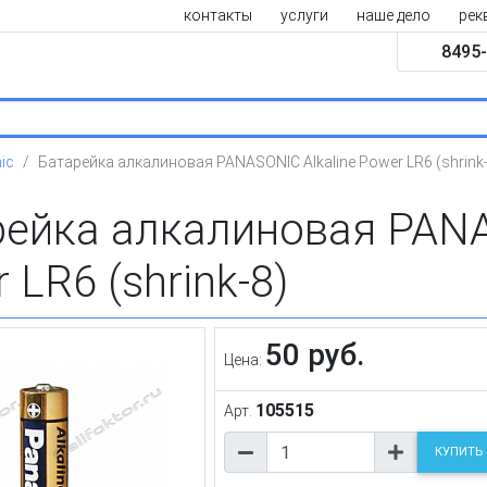
контакты
услуги
наше дело
рек
8495-
ic
Батарейка алкалиновая PANASONIC Alkaline Power LR6 (shrink-
ейка алкалиновая PANA
 LR6 (shrink-8)
50 руб.
Цена:
105515
Арт.
КУПИТЬ