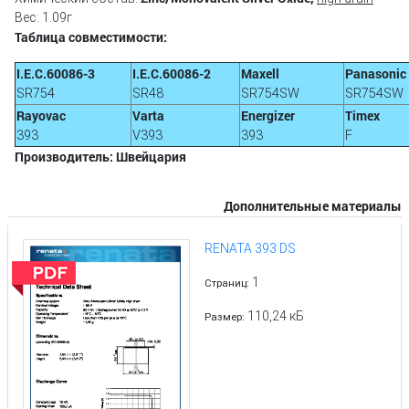
Вес: 1.09г
Таблица совместимости:
I.E.C.60086-3
I.E.C.60086-2
Maxell
Panasonic
SR754
SR48
SR754SW
SR754SW
Rayovac
Varta
Energizer
Timex
393
V393
393
F
Производитель: Швейцария
Дополнительные материалы
RENATA 393 DS
1
Страниц:
110,24 кБ
Размер: