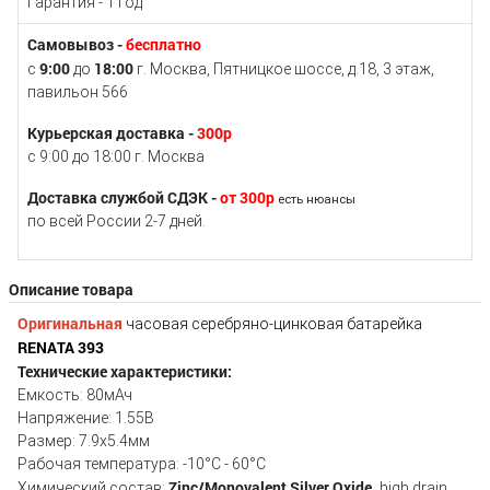
Гарантия - 1 год
Самовывоз -
бесплатно
9:00
18:00
с
до
г. Москва, Пятницкое шоссе, д.18, 3 этаж,
павильон 566
Курьерская доставка -
300р
с 9:00 до 18:00 г. Москва
Доставка службой СДЭК -
от 300р
есть нюансы
по всей России 2-7 дней.
Описание товара
Оригинальная
часовая серебряно-цинковая батарейка
RENATA 393
Технические характеристики:
Емкость: 80мАч
Напряжение: 1.55В
Размер: 7.9x5.4мм
Рабочая температура: -10°C - 60°C
Zinc/Monovalent Silver Oxide,
Химический состав:
high drain