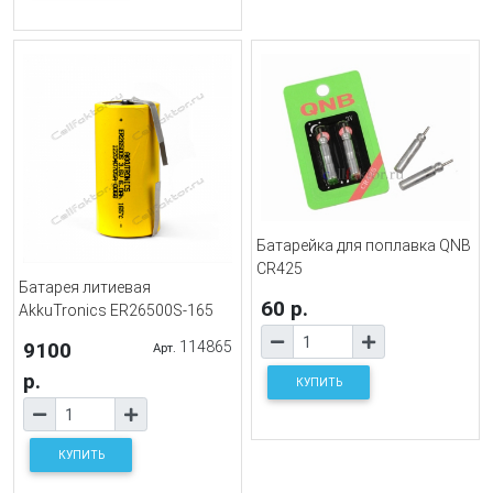
Батарейка для поплавка QNB
CR425
Батарея литиевая
60 р.
AkkuTronics ER26500S-165
9100
114865
Арт.
р.
КУПИТЬ
КУПИТЬ