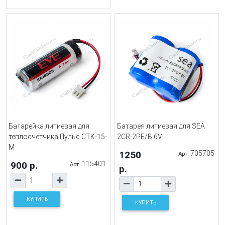
Батарейка литиевая для
Батарея литиевая для SEA
теплосчётчика Пульс СТК-15-
2CR-2PE/B 6V
М
1250
705705
Арт.
900 р.
115401
Арт.
р.
КУПИТЬ
КУПИТЬ