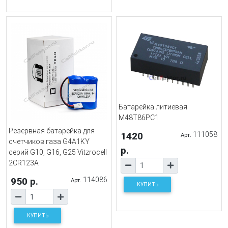
Батарейка литиевая
M48T86PC1
Резервная батарейка для
1420
111058
Арт.
счетчиков газа G4A1KY
р.
серий G10, G16, G25 Vitzrocell
2CR123A
950 р.
114086
Арт.
КУПИТЬ
КУПИТЬ