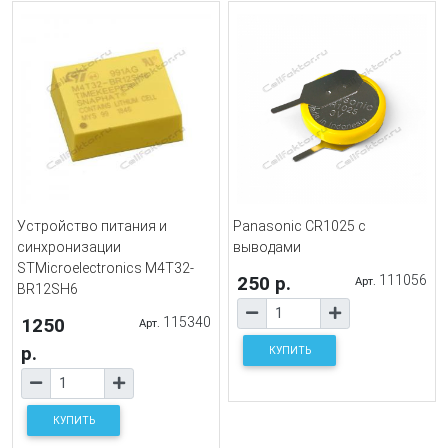
Устройство питания и
Panasonic CR1025 с
синхронизации
выводами
STMicroelectronics M4T32-
250 р.
111056
Арт.
BR12SH6
1250
115340
Арт.
р.
КУПИТЬ
КУПИТЬ