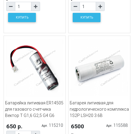
КУПИТЬ
КУПИТЬ
Батарейка литиевая ER14505
Батарея литиевая для
для газового счетчика
гидрологического комплекса
Вектор Т G1,6 G2,5 G4 G6
1S2P LSH20 3.6В
650 р.
115210
6500
115588
Арт.
Арт.