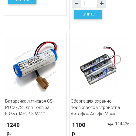
КУПИТЬ
Батарейка литиевая CS-
Сборка для охранно-
PLC277SL для Toshiba
поискового устройства
ER6V+JAE2P 3.6VDC
Автофон Альфа-Маяк
1240
1100
114426
Арт.
р.
р.