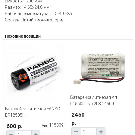
Емкость: 1200 мАч
Размер: 14.65х24.8 мм
Рабочая температура: t°C: -40 +85
Состав: Литий-тионил хлорид
Похожие позиции
Батарейка литиевая Art
015605 Typ:2LS 14500
Батарейка литиевая FANSO
2450
ER18505H
р.
600 р.
115309
Арт.