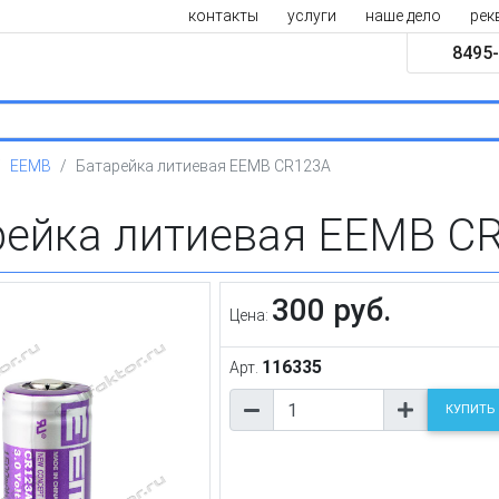
контакты
услуги
наше дело
рек
8495-
EEMB
Батарейка литиевая EEMB CR123A
рейка литиевая EEMB C
300 руб.
Цена:
116335
Арт.
КУПИТЬ