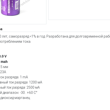
ра
0 лет, саморазряд <1% в год. Разработана для долговременной ра
потреблением тока.
.0 V
0 mah
.5 мм
123A
ок разряда: 1 mA
вный ток разряда:
1200 мА
ный ток разряда:
2500 мА
 диапазон: -30.. +60 С°
-диоксид марганец