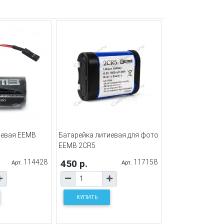
иевая EEMB
Батарейка литиевая для фото
EEMB 2CR5
114428
450 р.
117158
Арт.
Арт.
КУПИТЬ