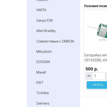
Похожие пози
VARTA
Sanyo FDK
Allen-Bradley
Совместимые с OMRON
Mitsubishi
Батарейка ли
CR14250BL-A
DOOSAN
500 р.
Maxell
EWT
КУПИТЬ
Toshiba
Siemens