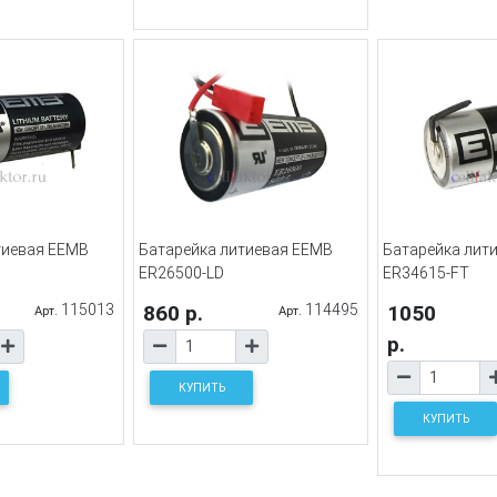
тиевая EEMB
Батарейка литиевая EEMB
Батарейка лит
ER26500-LD
ER34615-FT
115013
860 р.
114495
1050
Арт.
Арт.
р.
КУПИТЬ
КУПИТЬ