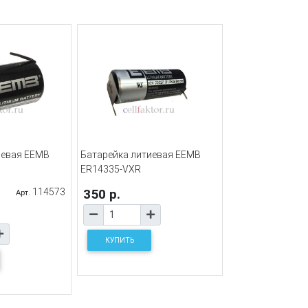
иевая EEMB
Батарейка литиевая EEMB
ER14335-VXR
114573
350 р.
Арт.
КУПИТЬ