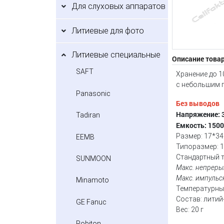
Для слуховых аппаратов
Литиевые для фото
Литиевые специальные
Описание това
SAFT
Хранение до 1
с небольшим 
Panasonic
Без выводов
Напряжение: 3
Tadiran
Емкость: 150
Размер: 17*34
EEMB
Типоразмер: 
Стандартный т
SUNMOON
Макс. непреры
Макс. импульс
Minamoto
Температурный
Состав: литий
GE Fanuc
Вес: 20 г
Robiton