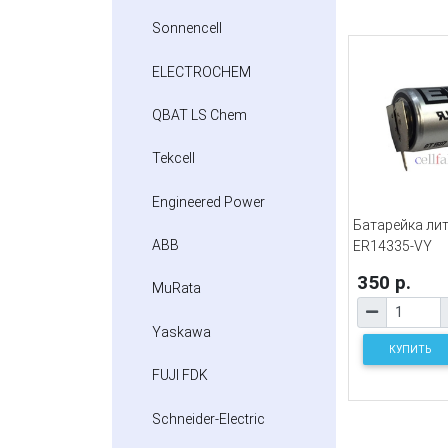
Sonnencell
ELECTROCHEM
QBAT LS Chem
Tekcell
Engineered Power
Батарейка ли
ABB
ER14335-VY
350 р.
MuRata
Yaskawa
КУПИТЬ
FUJI FDK
Schneider-Electric