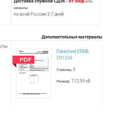
Доставка службой СДЭК -
от 300р
есть
нюансы
по всей России 2-7 дней.
Дополнительные материалы
боты
Datasheet EEMB
CR123A
3
Страниц:
112,59 кБ
Размер: