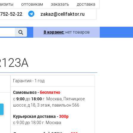
визиты
оптовикам
заказать
доставка
752-52-22
zakaz@cellfaktor.ru
В корзине:
нет товаров
R123A
Гарантия - 1 год
Самовывоз -
бесплатно
9:00
18:00
с
до
г. Москва, Пятницкое
шоссе, д.18, 3 этаж, павильон 566
Курьерская доставка -
300р
с 9:00 до 18:00 г. Москва