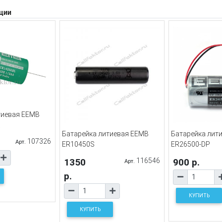
ции
тиевая EEMB
X
Батарейка литиевая EEMB
Батарейка лит
107326
Арт.
ER10450S
ER26500-DP
1350
116546
900 р.
Арт.
р.
КУПИТЬ
КУПИТЬ