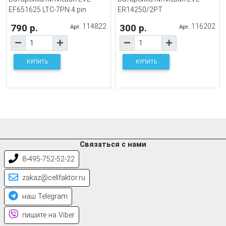
EF651625 LTC-7PN 4 pin
ER14250/2PT
790 р.
114822
300 р.
116202
Арт.
Арт.
КУПИТЬ
КУПИТЬ
Связаться с нами
8-495-752-52-22
zakaz@cellfaktor.ru
наш Telegram
пишите на Viber