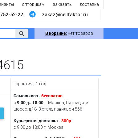
визиты
оптовикам
заказать
доставка
752-52-22
zakaz@cellfaktor.ru
В корзине:
нет товаров
4615
Гарантия - 1 год
Самовывоз -
бесплатно
9:00
18:00
с
до
г. Москва, Пятницкое
шоссе, д.18, 3 этаж, павильон 566
Курьерская доставка -
300р
с 9:00 до 18:00 г. Москва