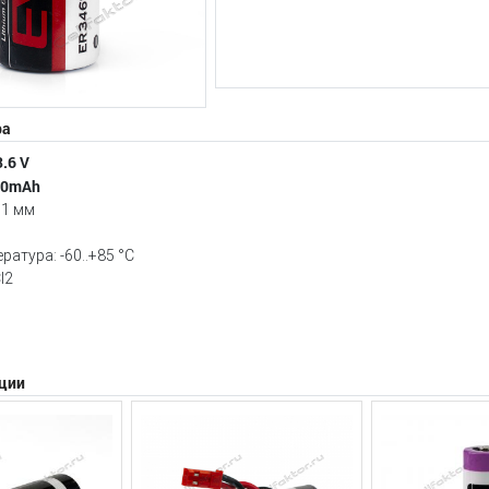
ра
.6 V
00mAh
61 мм
D
атура: -60..+85 °C
l2
ции