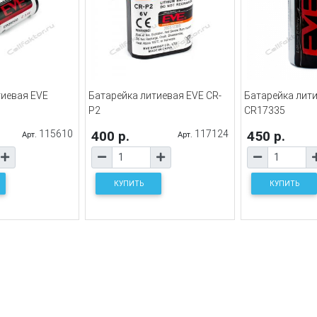
тиевая EVE
Батарейка литиевая EVE CR-
Батарейка лит
P2
CR17335
115610
400 р.
117124
450 р.
Арт.
Арт.
КУПИТЬ
КУПИТЬ