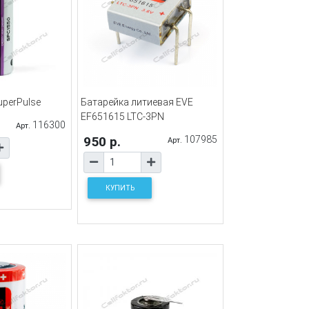
uperPulse
Батарейка литиевая EVE
EF651615 LTC-3PN
116300
Арт.
950 р.
107985
Арт.
КУПИТЬ