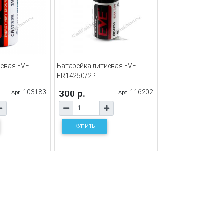
иевая EVE
Батарейка литиевая EVE
ER14250/2PT
103183
300 р.
116202
Арт.
Арт.
КУПИТЬ