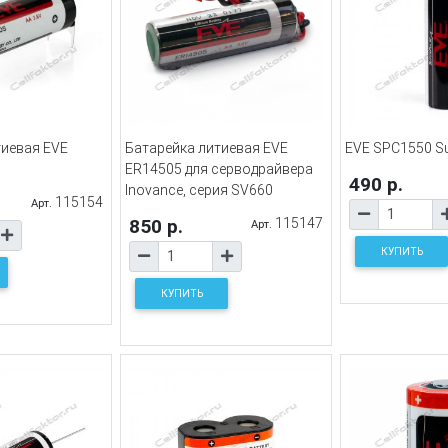
тиевая EVE
Батарейка литиевая EVE
EVE SPC1550 S
ER14505 для серводрайвера
490 р.
Inovance, серия SV660
115154
Арт.
850 р.
115147
Арт.
КУПИТЬ
КУПИТЬ