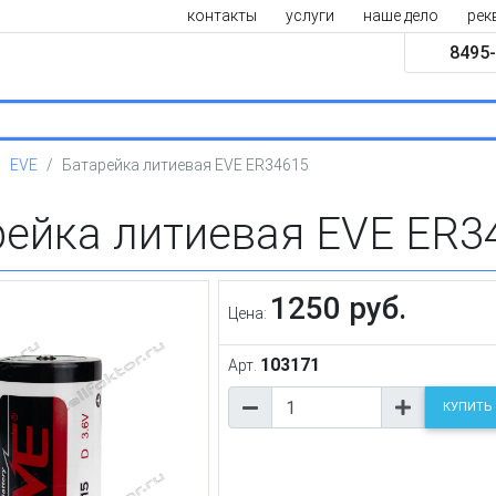
контакты
услуги
наше дело
рек
8495-
EVE
Батарейка литиевая EVE ER34615
рейка литиевая EVE ER3
1250 руб.
Цена:
103171
Арт.
КУПИТЬ