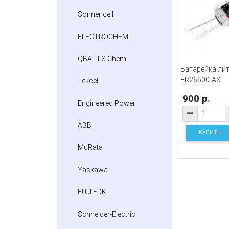
Sonnencell
ELECTROCHEM
QBAT LS Chem
Батарейка ли
ER26500-AX
Tekcell
900 р.
Engineered Power
ABB
КУПИТЬ
MuRata
Yaskawa
FUJI FDK
Schneider-Electric